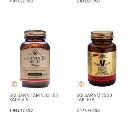
4.417,32
RSD
2.631,86
RSD
SOLGAR VITAMIN D3 100
SOLGAR VM 75 30
KAPSULA
TABLETA
1.842,13
RSD
3.177,79
RSD