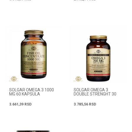
SOLGAR OMEGA 3 1000
SOLGAR OMEGA 3
MG 60 KAPSULA
DOUBLE STRENGHT 30
KAPSULA
3.661,39
RSD
3.785,56
RSD