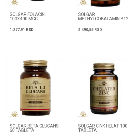
SOLGAR FOLACIN
SOLGAR
100X400 MCG
METHYLCOBALAMIN B12
30 TABLETA
1.277,91
RSD
2.490,55
RSD
SOLGAR BETA GLUCANS
SOLGAR CINK HELAT 100
60 TABLETA
TABLETA