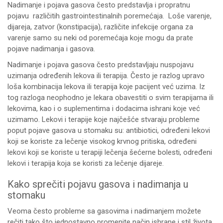
Nadimanje i pojava gasova često predstavlja i propratnu
pojavu različitih gastrointestinalnih poremećaja. Loše varenje,
dijareja, zatvor (konstipacija), različite infekcije organa za
varenje samo su neki od poremećaja koje mogu da prate
pojave nadimanja i gasova.
Nadimanje i pojava gasova često predstavljaju nuspojavu
uzimanja određenih lekova ili terapija. Često je razlog upravo
loša kombinacija lekova ili terapija koje pacijent već uzima. Iz
tog razloga neophodno je lekara obavestiti o svim terapijama ili
lekovima, kao i o suplementima i dodacima ishrani koje već
uzimamo. Lekovi i terapije koje najčešće stvaraju probleme
poput pojave gasova u stomaku su: antibiotici, određeni lekovi
koji se koriste za lečenje visokog krvnog pritiska, određeni
lekovi koji se koriste u terapiji lečenja šećerne bolesti, određeni
lekovi i terapija koja se koristi za lečenje dijareje.
Kako sprečiti pojavu gasova i nadimanja u
stomaku
Veoma često probleme sa gasovima i nadimanjem možete
rečiti tako što jednostavno promenite način ishrane i stil života.