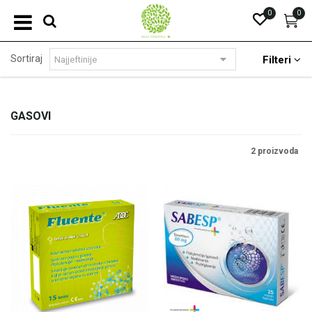
0
0
Sortiraj
Filteri
GASOVI
2 proizvoda