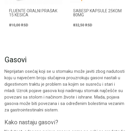
FLUENTE ORALNI PRAŠAK
SABESP KAPSULE 25KOM
15 KESICA
80MG
810,00
RSD
832,50
RSD
Gasovi
Neprijatan osećaj koji se u stomaku može javiti zbog nadutosti
koju u najvećem broju slučajeva prouzrokuju gasovi nastali u
digestivnom traktu je problem sa kojim se susreću i stari i
mladi. Uzrok pojave gasova koji nadimaju stomak najčešće su
povezani sa stolom i načinom živote i ishrane. Mada, pojava
gasova može biti povezana i sa određenim bolestima vezanim
za gastrointestinalni sistem.
Kako nastaju gasovi?