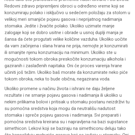
Redovni zdravo pripremljeni obroci u određeno vreme koji se
konzumiraju polako i isključivo u sedećem položaju za stolom u
velikoj meri smanjiće pojavu gasova i neprijatnog nadimanja
stomaka. Jedite i žvaćite polako. Ukoliko uzimate manje
zalogaje koji se dobro usitne i obrade u usnoj duplji manja je
šansa da ćete progutati velike količine vazduha. Ukoliko uočite
da vam začinjena i slana hrana ne prija, nemojte je konzumirati
ili smanjite njenu konzumaciju na minimum. Ukoliko ste u
mogućnosti tokom obroka preskočite konzumaciju alkohola i
gaziranih i zaslađenih napitaka. Oni će proces varenja hrane
učiniti još težim. Ukoliko baš morate da konzumirate neko piće
tokom obroka, neka to bude obična, negazirana voda.
Ukoliko promene u načinu života i ishrani ne daju željene
rezultate i ne smanje pojavu gasova i nadimanja ili ukoliko u
nekim prilikama bolovi i pritisak u stomaku postanu neizdrživi tu
su pomoćna sredstva koja mogu da neutrališu nadutost
stomaka i spreče pojavu gasova i nadimanja. Svi preparati i
pomoćna sredstva kreirana su i napravljena na bazi supstance
simethicon. Lekovi koji se baziraju na simethiconu deluju tako