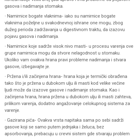
gasova i nadimanja stomaka.
∙ Namirnice bogate vlaknima- iako su namirnice bogate
vlaknima poželjne u svakodnevnoj ishrane one mogu, zbog
dužeg perioda zadržavanja u digestivnom traktu, da izazovu
pojavu gasova i nadimanja.
∙ Namirnice koje sadrže visok nivo masti- u procesu varenja ove
grupe namirnica mogu da stvore nelagodnost u stomaku.
Ukoliko vam ovakva hrana pravi probleme nadimanja i stvara
gasove, izbegavajte je.
∙ Pržena i/ili začinjena hrana- hrana koja je termički obrađena
tako što je pržena u dubokom ulju ili masti kod velike većine
ljudi može da izazove gasove i nadimanje stomaka. Kao i
začinjena hrana, hrana pržena u dubokom ulju ili masti zahteva,
prilikom varenja, dodatno angažovanje celokupnog sistema za
varenje.
∙ Gazirana pića- Ovakva vrsta napitaka sama po sebi sadrži
gasove koji se samo putem jednjaka i želuca, bez
apsorbovanja, prebacuju u crevni sistem gde stvaraju problem