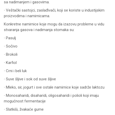
sa nadimanjem i gasovima.
∙ Veštački sastojci, zaslađivači, koji se koriste u industijskim
proizvodima i namirnicama.
Konkretne namirnice koje mogu da izazovu probleme u vidu
stvaranja gasova i nadimanja stomaka su:
∙ Pasulj
∙ Sočivo
∙ Brokoli
∙ Karfiol
∙ Crni i beli luk
∙ Suve šljive i sok od suve šljive
∙ Mleko, sir, jogurt i sve ostale namirnice koje sadrže laktozu
∙ Monosaharidi, disaharidi, oligosaharidi i polioli koji imaju
mogućnost fermentacije
∙ Slatkiši, žvakaće gume