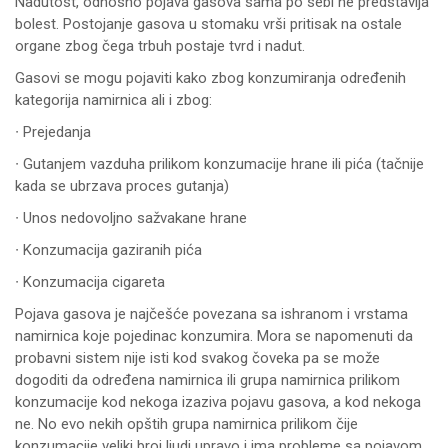
Nadutost, odnosno pojava gasova sama po sebi ne predstavlja
bolest. Postojanje gasova u stomaku vrši pritisak na ostale
organe zbog čega trbuh postaje tvrd i nadut.
Gasovi se mogu pojaviti kako zbog konzumiranja određenih
kategorija namirnica ali i zbog:
∙ Prejedanja
∙ Gutanjem vazduha prilikom konzumacije hrane ili pića (tačnije
kada se ubrzava proces gutanja)
∙ Unos nedovoljno sažvakane hrane
∙ Konzumacija gaziranih pića
∙ Konzumacija cigareta
Pojava gasova je najčešće povezana sa ishranom i vrstama
namirnica koje pojedinac konzumira. Mora se napomenuti da
probavni sistem nije isti kod svakog čoveka pa se može
dogoditi da određena namirnica ili grupa namirnica prilikom
konzumacije kod nekoga izaziva pojavu gasova, a kod nekoga
ne. No evo nekih opštih grupa namirnica prilikom čije
konzumacije veliki broj ljudi upravo i ima probleme sa pojavom