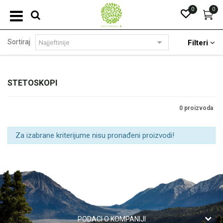
0
0
Sortiraj
Filteri
STETOSKOPI
0 proizvoda
Za izabrane kriterijume nisu pronađeni proizvodi!
PODACI O KOMPANIJI