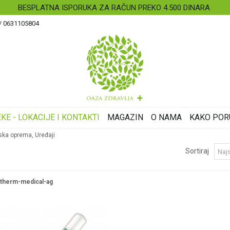
BESPLATNA ISPORUKA ZA RAČUN PREKO 4.500 DINARA
 / 0631105804
KE - LOKACIJE I KONTAKTI
MAGAZIN
O NAMA
KAKO POR
ska oprema, Uređaji
Sortiraj
therm-medical-ag