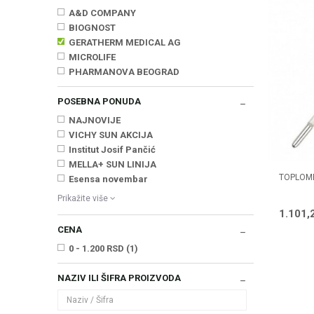
A&D COMPANY
BIOGNOST
GERATHERM MEDICAL AG
MICROLIFE
PHARMANOVA BEOGRAD
POSEBNA PONUDA
NAJNOVIJE
VICHY SUN AKCIJA
Institut Josif Pančić
MELLA+ SUN LINIJA
TOPLOME
Esensa novembar
Prikažite više
1.101,
CENA
0 - 1.200 RSD (1)
NAZIV ILI ŠIFRA PROIZVODA