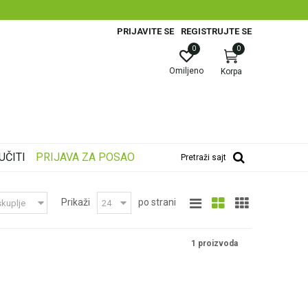
PRIJAVITE SE
REGISTRUJTE SE
0
0
Omiljeno
Korpa
UČITI
PRIJAVA ZA POSAO
Pretraži sajt
Prikaži
po strani
1 proizvoda