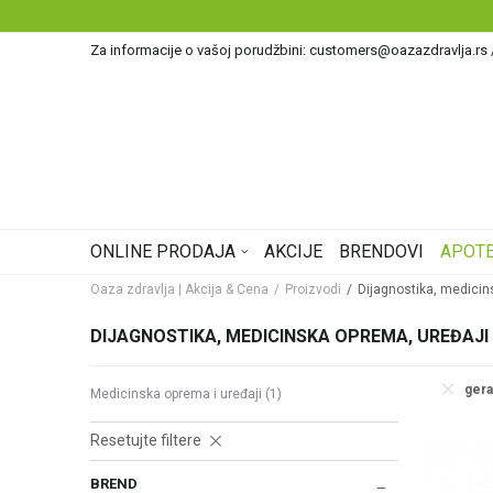
Za informacije o vašoj porudžbini: customers@oazazdravlja.rs
ONLINE PRODAJA
AKCIJE
BRENDOVI
APOTE
Oaza zdravlja | Akcija & Cena
Proizvodi
Dijagnostika, medicin
DIJAGNOSTIKA, MEDICINSKA OPREMA, UREĐAJI
gera
Medicinska oprema i uređaji
(1)
Resetujte filtere
BREND