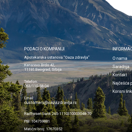
PODACI O KOMPANIJI
INFORMAC
Apotekarska ustanova "Oaza zdravlja"
O nama
Kanarevo Brdo 42,
Saradnja
11191 Beograd, Srbija
Kontakt
Telefon:
Najčešća p
063/110-58-04
Korisni lin
Email:
customers@oazazdravlja.rs
Raiffeisen bank 265-1110310003048-70
PIB: 104759881
Matični broj: 17670352