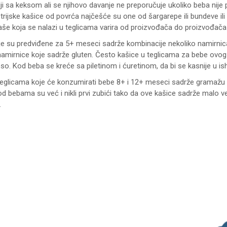
i sa keksom ali se njihovo davanje ne preporučuje ukoliko beba nije 
trijske kašice od povrća najčešće su one od šargarepe ili bundeve il
kaše koja se nalazi u teglicama varira od proizvođača do proizvođača
e su predviđene za 5+ meseci sadrže kombinacije nekoliko namirnica i
 namirnice koje sadrže gluten. Često kašice u teglicama za bebe ovo
so. Kod beba se kreće sa piletinom i ćuretinom, da bi se kasnije u ishra
teglicama koje će konzumirati bebe 8+ i 12+ meseci sadrže gramažu ,
od bebama su već i nikli prvi zubići tako da ove kašice sadrže mal
.