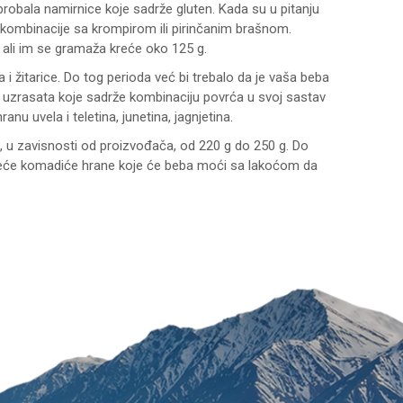
probala namirnice koje sadrže gluten. Kada su u pitanju
i kombinacije sa krompirom ili pirinčanim brašnom.
 ali im se gramaža kreće oko 125 g.
 žitarice. Do tog perioda već bi trebalo da je vaša beba
g uzrasata koje sadrže kombinaciju povrća u svoj sastav
nu uvela i teletina, junetina, jagnjetina.
 u zavisnosti od proizvođača, od 220 g do 250 g. Do
o veće komadiće hrane koje će beba moći sa lakoćom da