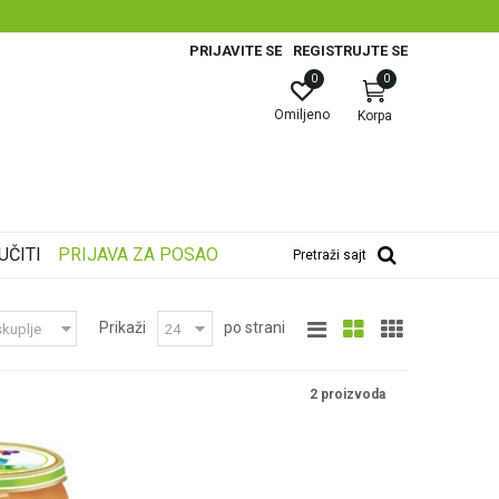
PRIJAVITE SE
REGISTRUJTE SE
0
0
Omiljeno
Korpa
UČITI
PRIJAVA ZA POSAO
Pretraži sajt
Prikaži
po strani
2 proizvoda