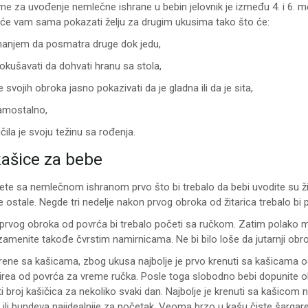
e za uvođenje nemlečne ishrane u bebin jelovnik je između 4. i 6. m
a će vam sama pokazati želju za drugim ukusima tako što će:
manjem da posmatra druge dok jedu,
okušavati da dohvati hranu sa stola,
 svojih obroka jasno pokazivati da je gladna ili da je sita,
samostalno,
čila je svoju težinu sa rođenja.
kašice za bebe
ete sa nemlečnom ishranom prvo što bi trebalo da bebi uvodite su žit
e ostale. Negde tri nedelje nakon prvog obroka od žitarica trebalo b
prvog obroka od povrća bi trebalo početi sa ručkom. Zatim polako ml
zamenite takođe čvrstim namirnicama. Ne bi bilo loše da jutarnji ob
ene sa kašicama, zbog ukusa najbolje je prvo krenuti sa kašicama od 
pirea od povrća za vreme ručka. Posle toga slobodno bebi dopunite
 broj kašičica za nekoliko svaki dan. Najbolje je krenuti sa kašicom 
ili bundeva najidealnije za početak. Veoma brzo u kašu čiste šargarepe