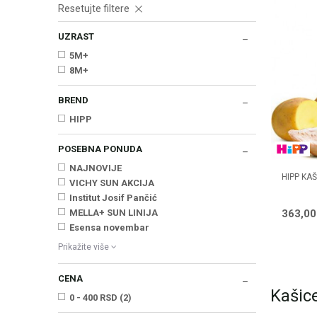
Resetujte filtere
UZRAST
5M+
8M+
BREND
HIPP
POSEBNA PONUDA
NAJNOVIJE
HIPP KA
VICHY SUN AKCIJA
Institut Josif Pančić
363,0
MELLA+ SUN LINIJA
Esensa novembar
Prikažite više
CENA
Kašic
0 - 400 RSD (2)