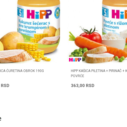
ŠICA ĆURETINA OBROK 190G
HIPP KAŠICA PILETINA + PIRINAČ +
POVRĆE
0
RSD
363,00
RSD
e