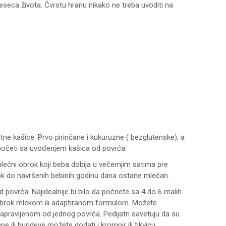
eseca života. Čvrstu hranu nikako ne treba uvoditi na
ne kašice. Prvo pirinčane i kukuruzne ( bezglutenske), a
i početi sa uvođenjem kašica od povrća.
ečni obrok koji beba dobija u večernjim satima pre
rok do navršenih bebinih godinu dana ostane mlečan.
povrća. Najidealnije bi bilo da počnete sa 4 do 6 malih
 obrok mlekom ili adaptiranom formulom. Možete
napravljenom od jednog povrća. Pedijatri savetuju da su
 ili bundeve možete dodati i krompir ili tikvicu.