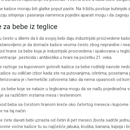
e kašice moraju biti glatke poput paste. Na tržištu postoje kuhinjski 
ciju sitnjenja i pasiranja namirnica pojedini aparati mogu i da zagreju
 za bebe iz teglice
su često u dilemi da li da svojoj bebi daju industrijski proizvedene kaši
stanovljeno je da domaće kašice veoma često zbog nepravilne i nea
 od hrane za bebe koja je industrijski proizvedena i spakovana u teg
ntracije pesticida i antibiotika u hrani na početku 21. veka.
e razloge za kupovinom gotovih kašica za bebe roditelji navode ned
šice su odličan izbor kada ste na putovanjima, izletima, posetama pri
sterizovana je i hermetički zatvorena tako da nema opasnosti od konta
za bebe koje se nalaze u teglicama mogu da se nađu pojedinačna voća 
je sa različitim vrstama mesa i testeninom.
kod beba sa čvrstom hranom kreće oko četvrtog meseca i kupovne k
e na taj način.
e ćete davati bebi uzrasta od četiri ili pet meseci života sadrže jednu
upovne voćne kašice tu su najčešće jabuka, kruška, banana, kajsija i