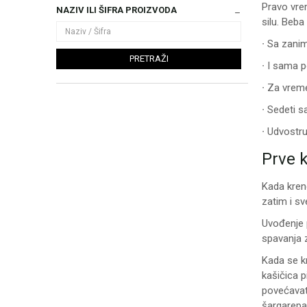
Pravo vrem
NAZIV ILI ŠIFRA PROIZVODA
silu. Beb
∙ Sa zani
PRETRAŽI
∙ I sama p
∙ Za vreme
∙ Sedeti 
∙ Udvostru
Prve 
Kada kren
zatim i sv
Uvođenje 
spavanja 
Kada se kr
kašičica 
povećavati
šargarepa 