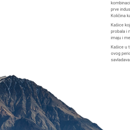
kombinacij
prve indus
Količina 
Kašice koj
probala i
imaju i me
Kašice u 
ovog peri
savladava