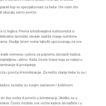
aparati koji su specijalizovani za bebe. Oni osim što
 ili skucaju samo povrće.
ce iz teglica. Prema istraživanjima nutricionista iz
dekvatne termičke obrade sadrže manje nutritivne
licama. Studije širom sveta takođe upozoravaju na sve
ostatk vremena i uslova za pripremu domaćih kašica.
jateljima i slično. Kaša čvrste hrane koja se nalazi u
minacije ili prosipanja.
i povrća ili kombinacije. Za nešto starije bebe tu su i
ašice za bebe su svojim sastavom i količinom
 do dve voćke ili povrće u kombinaciji. Ukoliko su u
 breskva. Često možete ove voćne kašice da nađete i u