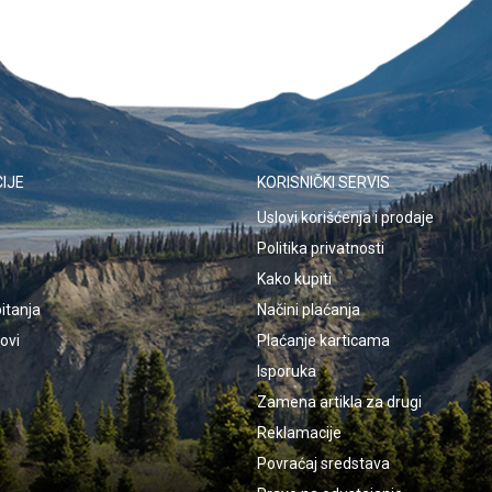
IJE
KORISNIČKI SERVIS
Uslovi korišćenja i prodaje
Politika privatnosti
Kako kupiti
itanja
Načini plaćanja
kovi
Plaćanje karticama
Isporuka
Zamena artikla za drugi
Reklamacije
Povraćaj sredstava