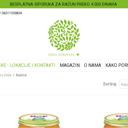
BESPLATNA ISPORUKA ZA RAČUN PREKO 4.500 DINARA
 / 0631105804
KE - LOKACIJE I KONTAKTI
MAGAZIN
O NAMA
KAKO POR
za bebe
Kašice
Sortiraj