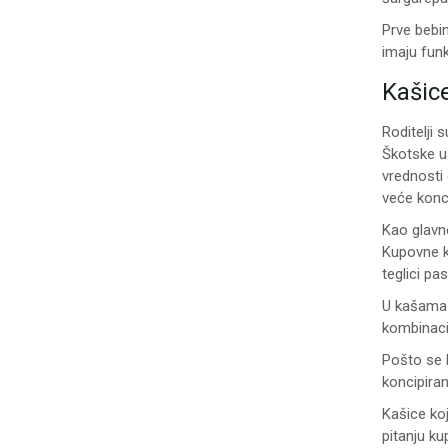
Prve bebin
imaju funk
Kašice
Roditelji 
Škotske u
vrednosti
veće konce
Kao glavn
Kupovne ka
teglici pa
U kašama 
kombinaci
Pošto se 
koncipiran
Kašice koj
pitanju k