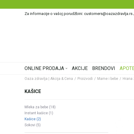
Za informacije o vašoj porudžbini: customers@oazazdravlja.rs
ONLINE PRODAJA
AKCIJE
BRENDOVI
APOTE
Oaza zdravlja | Akcija & Cena
Proizvodi
Mame i bebe
Hrana 
KAŠICE
Mleka za bebe
(18)
Instant kašice
(1)
Kašice
(2)
Sokovi
(5)