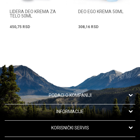
LIDERA DEO KREMA ZA
DEO EGO KREMA 50ML
TELO 50ML
450,75
RSD
308,16
RSD
PODACI O KOMPANIJI
Apotekarska ustanova "Oaza zdravlja"
INFORMACIJE
Kanarevo Brdo 42,
11191 Beograd, Srbija
O nama
KORISNIČKI SERVIS
Saradnja
Telefon: