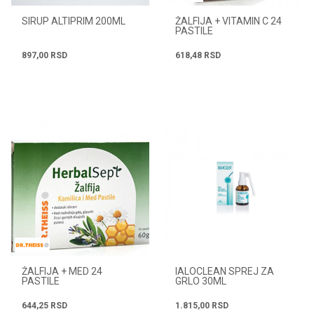
SIRUP ALTIPRIM 200ML
ŽALFIJA + VITAMIN C 24
PASTILE
897,00
RSD
618,48
RSD
ŽALFIJA + MED 24
IALOCLEAN SPREJ ZA
PASTILE
GRLO 30ML
644,25
RSD
1.815,00
RSD