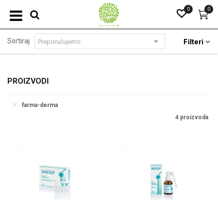
0
0
Sortiraj
Filteri
PROIZVODI
farma-derma
4 proizvoda