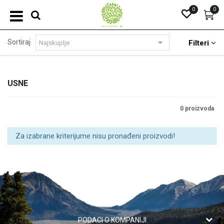
0
0
Sortiraj
Filteri
USNE
0 proizvoda
Za izabrane kriterijume nisu pronađeni proizvodi!
PODACI O KOMPANIJI