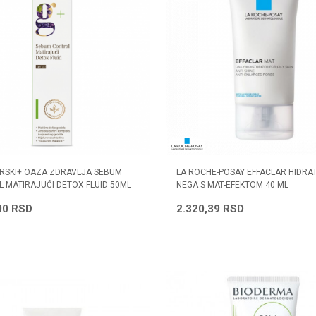
RSKI+ OAZA ZDRAVLJA SEBUM
LA ROCHE-POSAY EFFACLAR HIDR
 MATIRAJUĆI DETOX FLUID 50ML
NEGA S MAT-EFEKTOM 40 ML
00
RSD
2.320,39
RSD