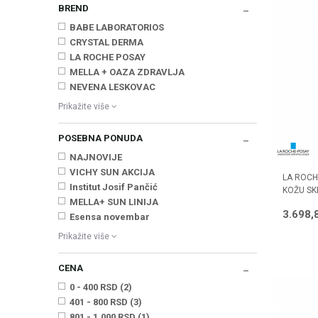
BREND
BABE LABORATORIOS
CRYSTAL DERMA
LA ROCHE POSAY
MELLA + OAZA ZDRAVLJA
NEVENA LESKOVAC
Prikažite više
POSEBNA PONUDA
NAJNOVIJE
VICHY SUN AKCIJA
LA ROCH
Institut Josif Pančić
KOŽU SK
MELLA+ SUN LINIJA
3.698,
Esensa novembar
Prikažite više
CENA
0 - 400 RSD (2)
401 - 800 RSD (3)
801 - 1.000 RSD (1)