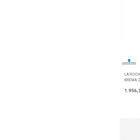
LA ROCH
KREMA Z
1.956,