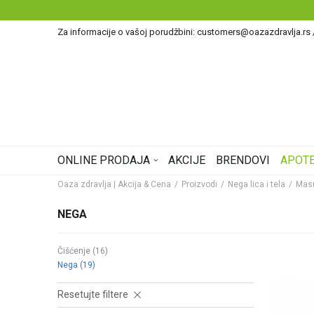
Za informacije o vašoj porudžbini: customers@oazazdravlja.rs
ONLINE PRODAJA
AKCIJE
BRENDOVI
APOTE
Oaza zdravlja | Akcija & Cena
Proizvodi
Nega lica i tela
Masn
NEGA
Čišćenje
(16)
Nega
(19)
Resetujte filtere