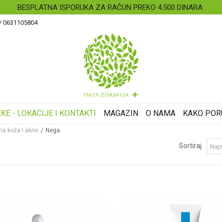
BESPLATNA ISPORUKA ZA RAČUN PREKO 4.500 DINARA
 / 0631105804
KE - LOKACIJE I KONTAKTI
MAGAZIN
O NAMA
KAKO POR
a koža i akne
Nega
Sortiraj