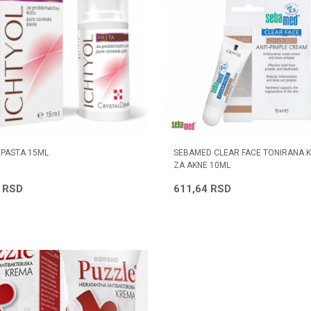
 PASTA 15ML
SEBAMED CLEAR FACE TONIRANA 
ZA AKNE 10ML
0
RSD
611,64
RSD