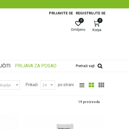
PRIJAVITE SE
REGISTRUJTE SE
0
0
Omiljeno
Korpa
UČITI
PRIJAVA ZA POSAO
Pretraži sajt
Prikaži
po strani
19 proizvoda