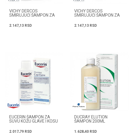
VICHY DERCOS
VICHY DERCOS
SMIRUJUĆI ŠAMPON ZA
SMIRUJUĆI ŠAMPON ZA
OSETLJIVO MASNO
OSETLJIVO SUHO
VLASIŠTE 200 ML
VLASIŠTE 200 ML
2.147,13
RSD
2.147,13
RSD
EUCERIN ŠAMPON ZA
DUCRAY ELUTION
SUVU KOŽU GLAVE I KOSU
ŠAMPON 200ML
250 ML
2.017,79
RSD
1.628,40
RSD