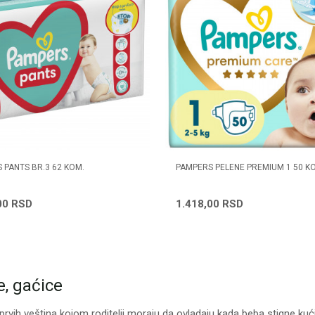
 PANTS BR.3 62 KOM.
PAMPERS PELENE PREMIUM 1 50 K
00
RSD
1.418,00
RSD
e, gaćice
rvih veština kojom roditelji moraju da ovladaju kada beba stigne kući 