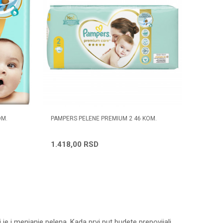
OM.
PAMPERS PELENE PREMIUM 2 46 KOM.
1.418,00
RSD
je i menjanje pelena. Kada prvi put budete prepovijali