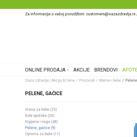
Za informacije o vašoj porudžbini: customers@oazazdravlja.rs
ONLINE PRODAJA
AKCIJE
BRENDOVI
APOTE
Oaza zdravlja | Akcija & Cena
Proizvodi
Mame i bebe
Pelene
PELENE, GAĆICE
Hrana za bebe
(25)
Bebi apoteka
(20)
Higijena i nega
(48)
Pelene, gaćice
(9)
Oprema za bebe
(11)