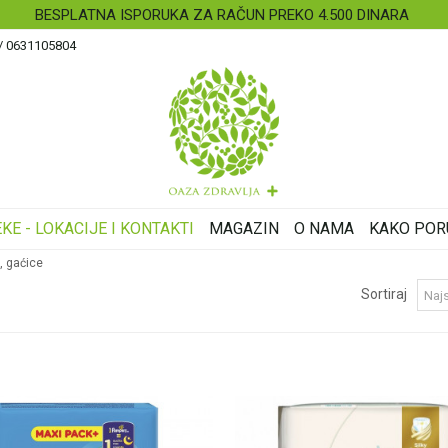
BESPLATNA ISPORUKA ZA RAČUN PREKO 4.500 DINARA
 / 0631105804
KE - LOKACIJE I KONTAKTI
MAGAZIN
O NAMA
KAKO POR
, gaćice
Sortiraj