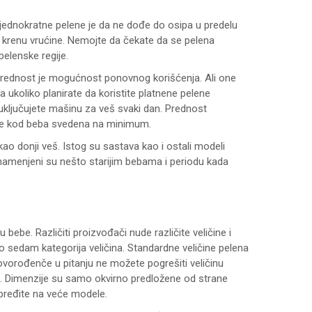
 jednokratne pelene je da ne dođe do osipa u predelu
da krenu vrućine. Nemojte da čekate da se pelena
pelenske regije.
 prednost je mogućnost ponovnog korišćenja. Ali one
ukoliko planirate da koristite platnene pelene
ključujete mašinu za veš svaki dan. Prednost
gije kod beba svedena na minimum.
o donji veš. Istog su sastava kao i ostali modeli
 namenjeni su nešto starijim bebama i periodu kada
ebe. Različiti proizvođači nude različite veličine i
 do sedam kategorija veličina. Standardne veličine pelena
ovorođenče u pitanju ne možete pogrešiti veličinu
ti. Dimenzije su samo okvirno predložene od strane
 pređite na veće modele.