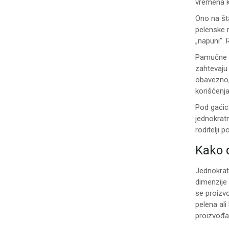
vremena k
Ono na št
pelenske r
„napuni“. 
Pamučne p
zahtevaju
obavezno,
korišćenj
Pod gaćic
jednokrat
roditelji 
Kako o
Jednokratn
dimenzije 
se proizv
pelena al
proizvođač