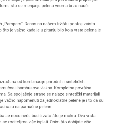
 u tome što se menjanje pelena veoma brzo nauči.
h „Pampers“. Danas na našem tržištu postoji zaista
što je važno kada je u pitanju bilo koja vrsta pelena je
zrađena od kombinacije prirodnih i sintetičkih
 su pamučna i bambusova vlakna. Kompletna površina
a. Sa spoljašnje strane se nalaze sintetički materijali
o je važno napomenuti za jednokratne pelene je i to da su
 u odnosu na pamučne pelene.
ba se noću neće buditi zato što je mokra. Ova vrsta
se roditeljima više isplati. Osim što dobijate više