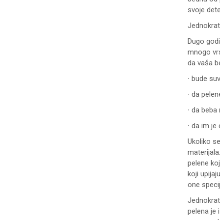
svoje dete
Jednokrat
Dugo godi
mnogo vrst
da vaša be
∙ bude suv
∙ da pelen
∙ da beba 
∙ da im je
Ukoliko se
materijala
pelene koj
koji upija
one speci
Jednokrat
pelena je 