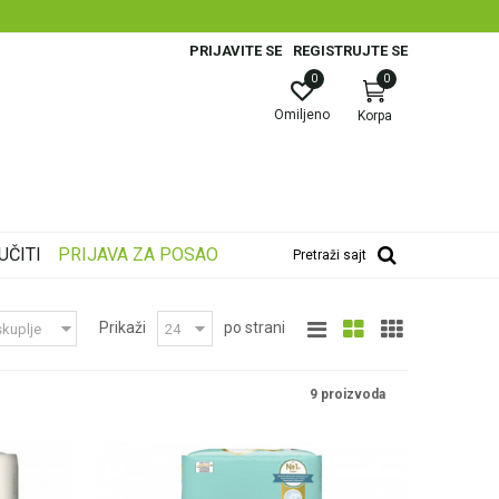
PRIJAVITE SE
REGISTRUJTE SE
0
0
Omiljeno
Korpa
UČITI
PRIJAVA ZA POSAO
Pretraži sajt
Prikaži
po strani
9 proizvoda