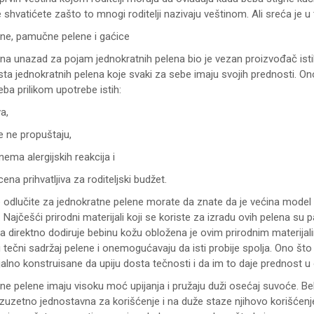
 shvatićete zašto to mnogi roditelji nazivaju veštinom. Ali sreća je
ne, pamučne pelene i gaćice
na unazad za pojam jednokratnih pelena bio je vezan proizvođač isti
a jednokratnih pelena koje svaki za sebe imaju svojih prednosti. Ono 
ba prilikom upotrebe istih:
a,
e ne propuštaju,
nema alergijskih reakcija i
 cena prihvatljiva za roditeljski budžet.
 odlučite za jednokratne pelene morate da znate da je većina model i
. Najčešći prirodni materijali koji se koriste za izradu ovih pelena
a direktno dodiruje bebinu kožu obložena je ovim prirodnim materijalim
ju tečni sadržaj pelene i onemogućavaju da isti probije spolja. Ono št
jalno konstruisane da upiju dosta tečnosti i da im to daje prednost
ne pelene imaju visoku moć upijanja i pružaju duži osećaj suvoće. Be
izuzetno jednostavna za korišćenje i na duže staze njihovo korišćenje 