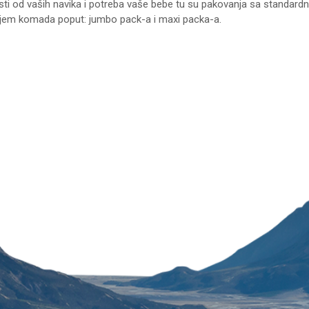
ti od vaših navika i potreba vaše bebe tu su pakovanja sa standardni
jem komada poput: jumbo pack-a i maxi packa-a.