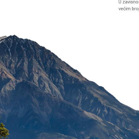
U zavisnos
većim bro