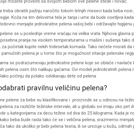
oje možete provesti sa svojom bebom ove pelene štede i novac.
a treba obratiti pažnju naročito tokom letnjih meseci kada beba nosi
egije. Koža na tim delovima tela je tanja i ume da bude osetljiva ka
Redovno menjajte jednokratne pelena vašoj bebi i održavajte higijenu 
elene se u poslednje vreme vraćaju na velika vrata. Njihova glavna
 posebna pranja na visokim temperaturama u mašini i sušenja tako da 
 za početak kupite nekih tridesetak komada. Tako nećete morati da u
a pamučnih pelena je u tome što je mogućnost iritacije pelenske re
ama se podrazumevaju jednokratne pelene koje se oblače i navlače ka
nih pelena osim što nalikuju gaćama. Ovi modeli jednokratnih pelena
polako počinju da polako odvikavaju dete od pelena.
dabrati pravilnu veličinu pelena?
e pelene za bebe su klasifikovane i proizvode se u odnosu na težinu b
pelena za različite težinske intervale, ali u globalu svi imaju oko pet
ode u kategorijama za decu težine od dva do 25 kilograma. Kada je n
i kako beba bude rasla tako će se i veličina pelena, srazmerno menja
a tako da ukoliko je bebi pelena tesna, ili se urezuje u kožu, odmah