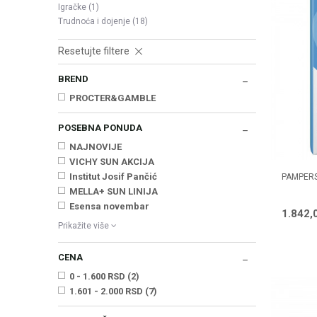
Igračke
(1)
Trudnoća i dojenje
(18)
Resetujte filtere
BREND
PROCTER&GAMBLE
POSEBNA PONUDA
NAJNOVIJE
VICHY SUN AKCIJA
Institut Josif Pančić
PAMPERS
MELLA+ SUN LINIJA
Esensa novembar
1.842,
Prikažite više
CENA
0 - 1.600 RSD (2)
1.601 - 2.000 RSD (7)