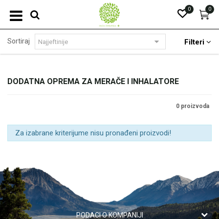
0
0
Sortiraj
Filteri
DODATNA OPREMA ZA MERAČE I INHALATORE
0 proizvoda
Za izabrane kriterijume nisu pronađeni proizvodi!
PODACI O KOMPANIJI