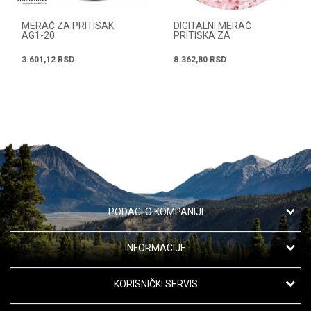
MERAČ ZA PRITISAK
DIGITALNI MERAČ
AG1-20
PRITISKA ZA
NADLAKTICU UA-767JP
3.601,12
RSD
8.362,80
RSD
PODACI O KOMPANIJI
Apotekarska ustanova "Oaza zdravlja"
INFORMACIJE
Kanarevo Brdo 42,
11191 Beograd, Srbija
O nama
KORISNIČKI SERVIS
Saradnja
Telefon: