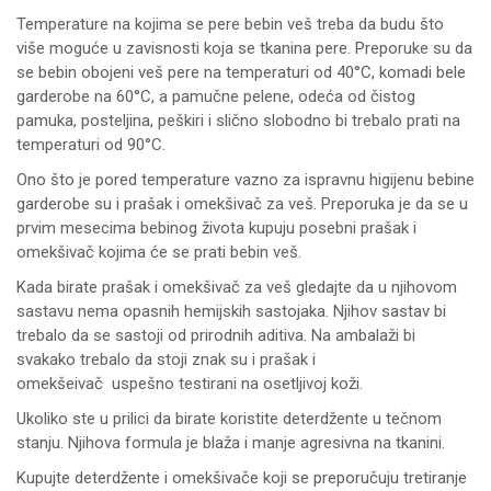
Temperature na kojima se pere bebin veš treba da budu što
više moguće u zavisnosti koja se tkanina pere. Preporuke su da
se bebin obojeni veš pere na temperaturi od 40°C, komadi bele
garderobe na 60°C, a pamučne pelene, odeća od čistog
pamuka, posteljina, peškiri i slično slobodno bi trebalo prati na
temperaturi od 90°C.
Ono što je pored temperature vazno za ispravnu higijenu bebine
garderobe su i prašak i omekšivač za veš. Preporuka je da se u
prvim mesecima bebinog života kupuju posebni prašak i
omekšivač kojima će se prati bebin veš.
Kada birate prašak i omekšivač za veš gledajte da u njihovom
sastavu nema opasnih hemijskih sastojaka. Njihov sastav bi
trebalo da se sastoji od prirodnih aditiva. Na ambalaži bi
svakako trebalo da stoji znak su i prašak i
omekšeivač uspešno testirani na osetljivoj koži.
Ukoliko ste u prilici da birate koristite deterdžente u tečnom
stanju. Njihova formula je blaža i manje agresivna na tkanini.
Kupujte deterdžente i omekšivače koji se preporučuju tretiranje