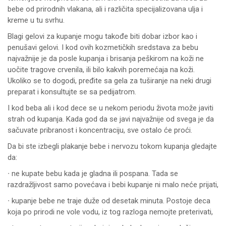
bebe od prirodnih vlakana, ali i različita specijalizovana ulja i
kreme u tu svrhu.
Blagi gelovi za kupanje mogu takođe biti dobar izbor kao i
penušavi gelovi. I kod ovih kozmetičkih sredstava za bebu
najvažnije je da posle kupanja i brisanja peškirom na koži ne
uočite tragove crvenila, ili bilo kakvih poremećaja na koži.
Ukoliko se to dogodi, pređite sa gela za tuširanje na neki drugi
preparat i konsultujte se sa pedijatrom.
I kod beba ali i kod dece se u nekom periodu života može javiti
strah od kupanja. Kada god da se javi najvažnije od svega je da
sačuvate pribranost i koncentraciju, sve ostalo će proći.
Da bi ste izbegli plakanje bebe i nervozu tokom kupanja gledajte
da:
∙ ne kupate bebu kada je gladna ili pospana. Tada se
razdražljivost samo povećava i bebi kupanje ni malo neće prijati,
∙ kupanje bebe ne traje duže od desetak minuta. Postoje deca
koja po prirodi ne vole vodu, iz tog razloga nemojte preterivati,