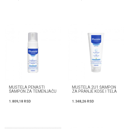
MUSTELA PENASTI
MUSTELA 2U1 ŠAMPON
ŠAMPON ZA TEMENJAČU
ZA PRANJE KOSE I TELA
150ML
200ML
1.809,18
RSD
1.348,26
RSD