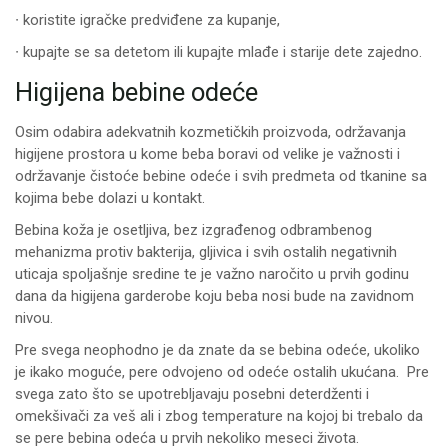
∙ koristite igračke predviđene za kupanje,
∙ kupajte se sa detetom ili kupajte mlađe i starije dete zajedno.
Higijena bebine odeće
Osim odabira adekvatnih kozmetičkih proizvoda, održavanja
higijene prostora u kome beba boravi od velike je važnosti i
održavanje čistoće bebine odeće i svih predmeta od tkanine sa
kojima bebe dolazi u kontakt.
Bebina koža je osetljiva, bez izgrađenog odbrambenog
mehanizma protiv bakterija, gljivica i svih ostalih negativnih
uticaja spoljašnje sredine te je važno naročito u prvih godinu
dana da higijena garderobe koju beba nosi bude na zavidnom
nivou.
Pre svega neophodno je da znate da se bebina odeće, ukoliko
je ikako moguće, pere odvojeno od odeće ostalih ukućana. Pre
svega zato što se upotrebljavaju posebni deterdženti i
omekšivači za veš ali i zbog temperature na kojoj bi trebalo da
se pere bebina odeća u prvih nekoliko meseci života.