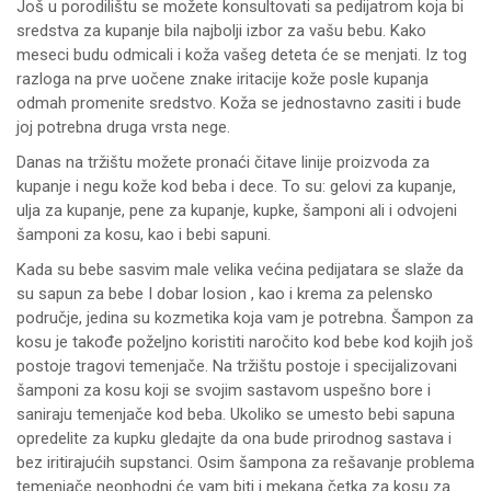
Još u porodilištu se možete konsultovati sa pedijatrom koja bi
sredstva za kupanje bila najbolji izbor za vašu bebu. Kako
meseci budu odmicali i koža vašeg deteta će se menjati. Iz tog
razloga na prve uočene znake iritacije kože posle kupanja
odmah promenite sredstvo. Koža se jednostavno zasiti i bude
joj potrebna druga vrsta nege.
Danas na tržištu možete pronaći čitave linije proizvoda za
kupanje i negu kože kod beba i dece. To su: gelovi za kupanje,
ulja za kupanje, pene za kupanje, kupke, šamponi ali i odvojeni
šamponi za kosu, kao i bebi sapuni.
Kada su bebe sasvim male velika većina pedijatara se slaže da
su sapun za bebe I dobar losion , kao i krema za pelensko
područje, jedina su kozmetika koja vam je potrebna. Šampon za
kosu je takođe poželjno koristiti naročito kod bebe kod kojih još
postoje tragovi temenjače. Na tržištu postoje i specijalizovani
šamponi za kosu koji se svojim sastavom uspešno bore i
saniraju temenjače kod beba. Ukoliko se umesto bebi sapuna
opredelite za kupku gledajte da ona bude prirodnog sastava i
bez iritirajućih supstanci. Osim šampona za rešavanje problema
temenjače neophodni će vam biti i mekana četka za kosu za