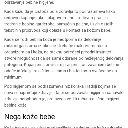
održavanje bebine higijene.
Kada kažu da je čistoća pola zdravlja to podrazumeva kako
redovno kupanje tako i blagovremeno i redovno pranje i
tretiranje bebine garderobe, pamučnih pelena, i svih ostalih
tekstilnih proizvoda koji dolaze u kontakt sa kožom bebe.
Kada se rodi, bebina koža je neotporna na delovanje
mikroorganizama iz okoline. Trebaće malo vremena do
organizam pa i koža, ne steknu određeni prirodni imunitet i
stvore mogućnost da se sami odbrane od neželjenog delovanja
patogena. Kupanjem i pravilnim pranjem i održavanjem bebine
odeće infekcija različitim klicama i bakterijama svešće se na
minimum.
Pod higijenom se podrazumeva niz koraka i radnji kojima se
čuva i unapređuje zdravlje. Da bi se održavala higijena i sačuvalo
zdravlje neophodno je, pre svega voditi računa o ličnoj higijeni
bebine kože.
Nega kože bebe