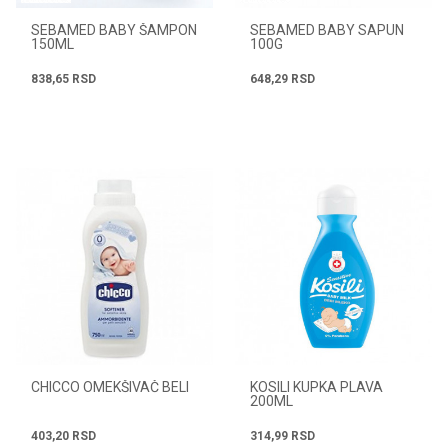
SEBAMED BABY ŠAMPON
SEBAMED BABY SAPUN
150ML
100G
838,65
RSD
648,29
RSD
CHICCO OMEKŠIVAČ BELI
KOSILI KUPKA PLAVA
200ML
403,20
RSD
314,99
RSD