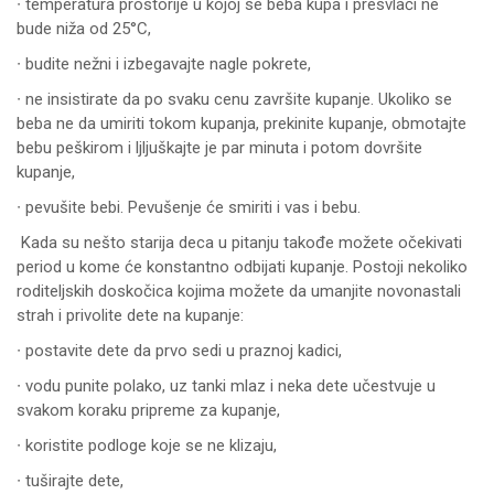
∙ temperatura prostorije u kojoj se beba kupa i presvlači ne
bude niža od 25°C,
∙ budite nežni i izbegavajte nagle pokrete,
∙ ne insistirate da po svaku cenu završite kupanje. Ukoliko se
beba ne da umiriti tokom kupanja, prekinite kupanje, obmotajte
bebu peškirom i ljljuškajte je par minuta i potom dovršite
kupanje,
∙ pevušite bebi. Pevušenje će smiriti i vas i bebu.
Kada su nešto starija deca u pitanju takođe možete očekivati
period u kome će konstantno odbijati kupanje. Postoji nekoliko
roditeljskih doskočica kojima možete da umanjite novonastali
strah i privolite dete na kupanje:
∙ postavite dete da prvo sedi u praznoj kadici,
∙ vodu punite polako, uz tanki mlaz i neka dete učestvuje u
svakom koraku pripreme za kupanje,
∙ koristite podloge koje se ne klizaju,
∙ tuširajte dete,