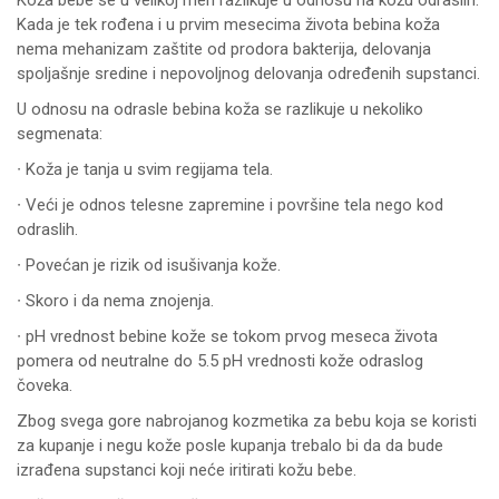
Koža bebe se u velikoj meri razlikuje u odnosu na kožu odraslih.
Kada je tek rođena i u prvim mesecima života bebina koža
nema mehanizam zaštite od prodora bakterija, delovanja
spoljašnje sredine i nepovoljnog delovanja određenih supstanci.
U odnosu na odrasle bebina koža se razlikuje u nekoliko
segmenata:
∙ Koža je tanja u svim regijama tela.
∙ Veći je odnos telesne zapremine i površine tela nego kod
odraslih.
∙ Povećan je rizik od isušivanja kože.
∙ Skoro i da nema znojenja.
∙ pH vrednost bebine kože se tokom prvog meseca života
pomera od neutralne do 5.5 pH vrednosti kože odraslog
čoveka.
Zbog svega gore nabrojanog kozmetika za bebu koja se koristi
za kupanje i negu kože posle kupanja trebalo bi da da bude
izrađena supstanci koji neće iritirati kožu bebe.