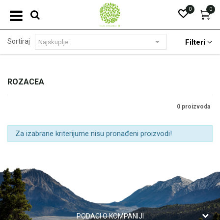
0
0
Sortiraj
Filteri
ROZACEA
0 proizvoda
Za izabrane kriterijume nisu pronađeni proizvodi!
PODACI O KOMPANIJI