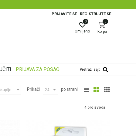
PRIJAVITE SE
REGISTRUJTE SE
0
0
Omiljeno
Korpa
UČITI
PRIJAVA ZA POSAO
Pretraži sajt
Prikaži
po strani
4 proizvoda