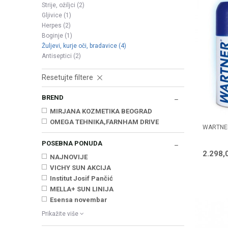
Strije, ožiljci
(2)
Gljivice
(1)
Herpes
(2)
Boginje
(1)
Žuljevi, kurje oči, bradavice
(4)
Antiseptici
(2)
Resetujte filtere
BREND
MIRJANA KOZMETIKA BEOGRAD
OMEGA TEHNIKA,FARNHAM DRIVE
WARTNER
POSEBNA PONUDA
2.298,
NAJNOVIJE
VICHY SUN AKCIJA
Institut Josif Pančić
MELLA+ SUN LINIJA
Esensa novembar
Prikažite više