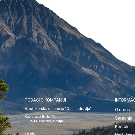
PODACI O KOMPANIJI
INFORMAC
Apotekarska ustanova "Oaza zdravlja"
O nama
Kanarevo Brdo 42,
Saradnja
11191 Beograd, Srbija
Kontakt
Telefon:
Najčešća p