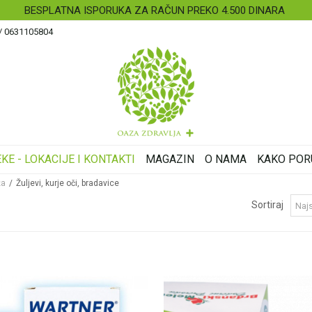
BESPLATNA ISPORUKA ZA RAČUN PREKO 4.500 DINARA
 / 0631105804
KE - LOKACIJE I KONTAKTI
MAGAZIN
O NAMA
KAKO POR
ža
Žuljevi, kurje oči, bradavice
Sortiraj