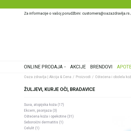
Za informacije o vašoj porudžbini: customers@oazazdravlja.rs
ONLINE PRODAJA
AKCIJE
BRENDOVI
APOTE
Oaza zdravlja | Akcija & Cena
Proizvodi
Oštećena i obolela ko
ŽULJEVI, KURJE OČI, BRADAVICE
Suva, atopijska koža
(17)
Ekcem, psorijaza
(3)
Oštećena koža i opekotine
(31)
Seboroični dermatitis
(1)
Celulit
(1)