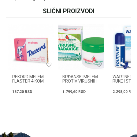
ili pozovite:
+381631105804
SLIČNI PROIZVODI
Ime/Nadimak
Radno vreme
Email
Svakog radnog dana od
08h do 16h
Poruka
REKORD MELEM
BRĐANSKI MELEM
WARTNER Z
FLASTER 4 KOM.
PROTIV VIRUSNIH
RUKE I STO
BRADAVICA 50ML
50ML
187,20
RSD
1.799,60
RSD
2.298,00
RSD
POŠALJI