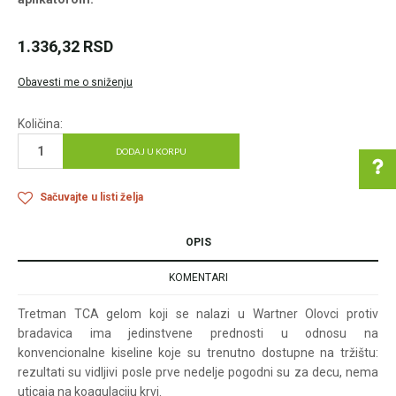
1.336,32
RSD
Obavesti me o sniženju
Količina:
DODAJ U KORPU
Sačuvajte u listi želja
Pomoć pri kupovini
OPIS
KOMENTARI
Tretman TCA gelom koji se nalazi u Wartner Olovci protiv
Za više informacija u
vezi online porudžbine
bradavica ima jedinstvene prednosti u odnosu na
konvencionalne kiseline koje su trenutno dostupne na tržištu:
pišite nam:
rezultati su vidljivi posle prve nedelje pogodni su za decu, nema
customers@oazazdrav
lja.rs
uticaja na koagulaciju krvi.