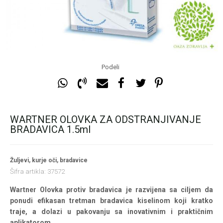
Podeli
WARTNER OLOVKA ZA ODSTRANJIVANJE
BRADAVICA 1.5ml
Žuljevi, kurje oči, bradavice
Šifra artikla:
37572
Wartner Olovka protiv bradavica je razvijena sa ciljem da
ponudi efikasan tretman bradavica kiselinom koji kratko
traje, a dolazi u pakovanju sa inovativnim i praktičnim
aplikatorom.