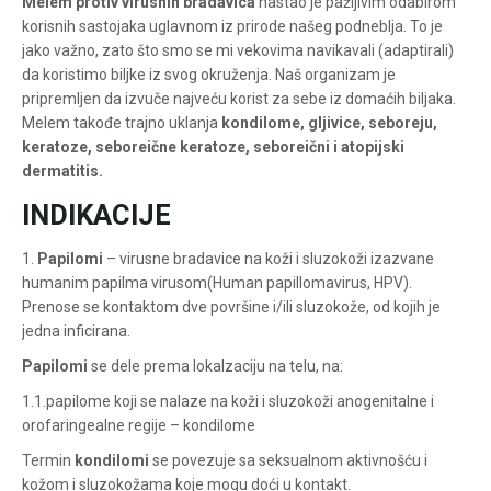
Melem protiv virusnih bradavica
nastao je pažljivim odabirom
korisnih sastojaka uglavnom iz prirode našeg podneblja. To je
jako važno, zato što smo se mi vekovima navikavali (adaptirali)
da koristimo biljke iz svog okruženja. Naš organizam je
pripremljen da izvuče najveću korist za sebe iz domaćih biljaka.
Melem takođe trajno uklanja
kondilome, gljivice, seboreju,
keratoze, seboreične keratoze, seboreični i atopijski
dermatitis.
INDIKACIJE
1.
Papilomi
– virusne bradavice na koži i sluzokoži izazvane
humanim papilma virusom(Human papillomavirus, HPV).
Prenose se kontaktom dve površine i/ili sluzokože, od kojih je
jedna inficirana.
Papilomi
se dele prema lokalzaciju na telu, na:
1.1.papilome koji se nalaze na koži i sluzokoži anogenitalne i
orofaringealne regije – kondilome
Termin
kondilomi
se povezuje sa seksualnom aktivnošću i
kožom i sluzokožama koje mogu doći u kontakt.