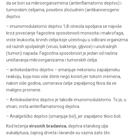
da se bori sa mikroorganizmima (antiinflamatorno dejstvo) i
tumorskim ćelijama, posebno zloćudnim (antikancerogeno
dejstvo.
– imunomodulatorno dejstvo 1,8-cineola ispoljava se najviše
kroz povećanje fagocitne sposobnosti monocita i makrofaga,
vrste leukocita, krvnih ćelija koje učestvuju u odbrani organizma
od raznih spoljašnjih (virusi, bakterije, gljivice) i unutrašnjih
(tumori) napada. Fagocitna sposobnost je jedan od načina
uništavanja mikroorganizama i tumorskih ćelija.
– antioksidantno dejstvo – smanjuje nekorisnu zapaljensku
reakciju, koja nosi više štete nego koristi jer tokom vremena,
nakon više godina, usmerava ćelije zapaljenog tkiva da se
maligno promene.
– Antioksidantno dejstvo je takođe imunomodulatorno. To je, u
stvari, vrsta antiinflamatornog dejstva.
– Analgetičko dejstvo (smanjuje bol), jer zapaljeno tkivo boli.
Kod lečenja
virusnih bradavica
, dejstva etarskog ulja
eukaliptusa, čajnog drveta i lavande su vazna zato što: