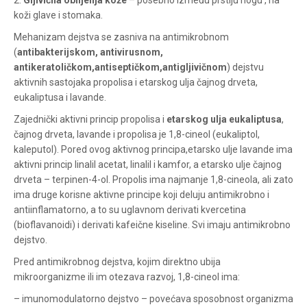
2.
Gljivična obiljenja kože
– posebno između prstiju nogu , na
Pomoć pri kupovini
koži glave i stomaka.
Mehanizam dejstva se zasniva na antimikrobnom
(
antibakterijskom, antivirusnom,
antikeratoličkom,antiseptičkom,antigljivičnom
) dejstvu
Za više informacija u
aktivnih sastojaka propolisa i etarskog ulja čajnog drveta,
vezi online porudžbine
eukaliptusa i lavande.
pišite nam:
Zajednički aktivni princip propolisa i
etarskog ulja eukaliptusa
customers@oazazdrav
,
lja.rs
čajnog drveta, lavande i propolisa je 1,8-cineol (eukaliptol,
ili pozovite:
kaleputol). Pored ovog aktivnog principa,etarsko ulje lavande ima
+381631105804
aktivni princip linalil acetat, linalil i kamfor, a etarsko ulje čajnog
drveta – terpinen-4-ol. Propolis ima najmanje 1,8-cineola, ali zato
ima druge korisne aktivne principe koji deluju antimikrobno i
Radno vreme
antiinflamatorno, a to su uglavnom derivati kvercetina
Svakog radnog dana od
(bioflavanoidi) i derivati kafeične kiseline. Svi imaju antimikrobno
08h do 16h
dejstvo.
Pred antimikrobnog dejstva, kojim direktno ubija
mikroorganizme ili im otezava razvoj, 1,8-cineol ima:
– imunomodulatorno dejstvo – povećava sposobnost organizma