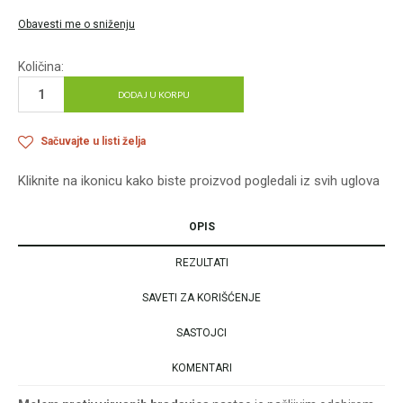
Obavesti me o sniženju
Količina:
DODAJ U KORPU
Sačuvajte u listi želja
Kliknite na ikonicu kako biste proizvod pogledali iz svih uglova
OPIS
REZULTATI
SAVETI ZA KORIŠĆENJE
SASTOJCI
KOMENTARI