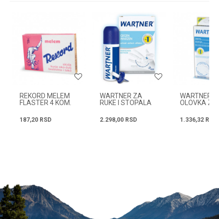
Email
Poruka
REKORD MELEM
WARTNER ZA
WARTNER
FLASTER 4 KOM.
RUKE I STOPALA
OLOVKA ZA
50ML
ODSTRANJI
BRADAVICA 
187,20
RSD
2.298,00
RSD
1.336,32
RSD
POŠALJI