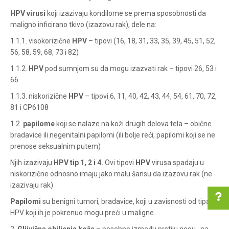
HPV virusi
koji izazivaju kondilome se prema sposobnosti da
maligno inficirano tkivo (izazovu rak), dele na:
1.1.1. visokorizične
HPV
– tipovi (16, 18, 31, 33, 35, 39, 45, 51, 52,
56, 58, 59, 68, 73 i 82)
1.1.2.
HPV
pod sumnjom su da mogu izazvati rak – tipovi 26, 53 i
66
1.1.3. niskorizične
HPV
– tipovi 6, 11, 40, 42, 43, 44, 54, 61, 70, 72,
81 i CP6108
1.2.
papilome
koji se nalaze na koži drugih delova tela – obične
bradavice ili negenitalni papilomi (ili bolje reći, papilomi koji se ne
prenose seksualnim putem)
Njih izazivaju
HPV tip 1, 2 i 4.
Ovi tipovi
HPV
virusa spadaju u
niskorizične odnosno imaju jako malu šansu da izazovu rak (ne
izazivaju rak)
Papilomi
su benigni tumori, bradavice, koji u zavisnosti od tipa
HPV koji ih je pokrenuo mogu preći u maligne.