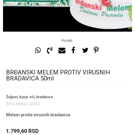
Podeli
BRĐANSKI MELEM PROTIV VIRUSNIH
BRADAVICA 50ml
Žuljevi, kurje oči, bradavice
Šifra artikla:
32243
Melem protiv virusnih bradavica
1.799,60
RSD