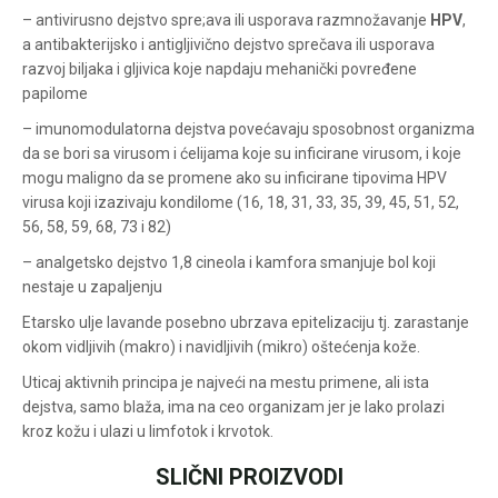
– antivirusno dejstvo spre;ava ili usporava razmnožavanje
HPV
,
a antibakterijsko i antigljivično dejstvo sprečava ili usporava
razvoj biljaka i gljivica koje napdaju mehanički povređene
papilome
– imunomodulatorna dejstva povećavaju sposobnost organizma
da se bori sa virusom i ćelijama koje su inficirane virusom, i koje
mogu maligno da se promene ako su inficirane tipovima HPV
virusa koji izazivaju kondilome (16, 18, 31, 33, 35, 39, 45, 51, 52,
56, 58, 59, 68, 73 i 82)
– analgetsko dejstvo 1,8 cineola i kamfora smanjuje bol koji
nestaje u zapaljenju
Etarsko ulje lavande posebno ubrzava epitelizaciju tj. zarastanje
okom vidljivih (makro) i navidljivih (mikro) oštećenja kože.
Uticaj aktivnih principa je najveći na mestu primene, ali ista
dejstva, samo blaža, ima na ceo organizam jer je lako prolazi
kroz kožu i ulazi u limfotok i krvotok.
SLIČNI PROIZVODI
Ime/Nadimak