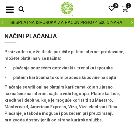
0
0
BESPLATNA ISPORUKA ZA RAČUN PREKO 4.500 DINARA
NAČINI PLAĆANJA
Proizvode koje želite da poručite putem internet prodavnice,
možete platiti na više načina:
• plaćanje pouzećem gotovinski u trenutku isporuke
• platnim karticama tokom procesa kupovine na sajtu
Plaćanje se vrši online platnim karticama koje su jasno
naznačene na internet sajtu u vidu logotipa. Platne kartice,
kreditne i debitne, koje je moguće koristiti su Maestro,
Mastercard, American Express, Viza, Viza electron i Dina.
Plaćanje je takođe moguće i pouzećem pri preuzimanju
proizvoda dostavljenih od strane kurirske službe.