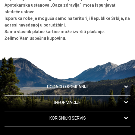
Apotekarska ustanova „Oaza zdravlja“ mora ispunjavati
sledeće uslove:
Isporuka robe je moguća samo na teritoriji Republike Srbije, na
adresi navedenoj u porudžbini.
Samo vlasnik platne kartice može izvršiti plaćanje.
Želimo Vam uspešnu kupovinu.
PODACI O KOMPANIJI
Apotekarska ustanova "Oaza zdravlja"
INFORMACIJE
Kanarevo Brdo 42,
11191 Beograd, Srbija
O nama
KORISNIČKI SERVIS
Saradnja
Telefon:
Uslovi korišćenja i prodaje
063/110-58-04