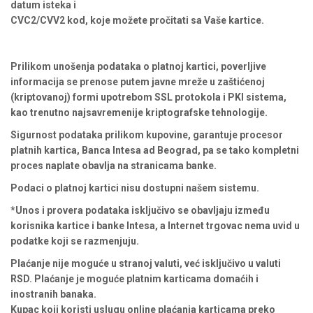
datum isteka i
CVC2/CVV2 kod, koje možete pročitati sa Vaše kartice.
Prilikom unošenja podataka o platnoj kartici, poverljive
informacija se prenose putem javne mreže u zaštićenoj
(kriptovanoj) formi upotrebom SSL protokola i PKI sistema,
kao trenutno najsavremenije kriptografske tehnologije.
Sigurnost podataka prilikom kupovine, garantuje procesor
platnih kartica, Banca Intesa ad Beograd, pa se tako kompletni
proces naplate obavlja na stranicama banke.
Podaci o platnoj kartici nisu dostupni našem sistemu.
*Unos i provera podataka isključivo se obavljaju između
korisnika kartice i banke Intesa, a Internet trgovac nema uvid u
podatke koji se razmenjuju.
Plaćanje nije moguće u stranoj valuti, već isključivo u valuti
RSD. Plaćanje je moguće platnim karticama domaćih i
inostranih banaka.
Kupac koji koristi uslugu online plaćanja karticama preko