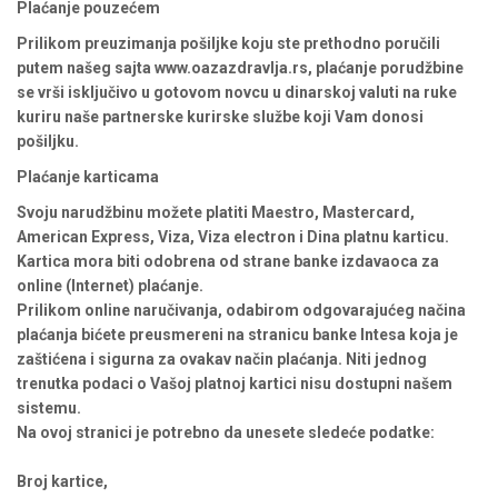
Plaćanje pouzećem
Prilikom preuzimanja pošiljke koju ste prethodno poručili
putem našeg sajta www.oazazdravlja.rs, plaćanje porudžbine
se vrši isključivo u gotovom novcu u dinarskoj valuti na ruke
kuriru naše partnerske kurirske službe koji Vam donosi
pošiljku.
Plaćanje karticama
Svoju narudžbinu možete platiti Maestro, Mastercard,
American Express, Viza, Viza electron i Dina platnu karticu.
Kartica mora biti odobrena od strane banke izdavaoca za
online (Internet) plaćanje.
Prilikom online naručivanja, odabirom odgovarajućeg načina
plaćanja bićete preusmereni na stranicu banke Intesa koja je
zaštićena i sigurna za ovakav način plaćanja. Niti jednog
trenutka podaci o Vašoj platnoj kartici nisu dostupni našem
sistemu.
Na ovoj stranici je potrebno da unesete sledeće podatke:
Broj kartice,