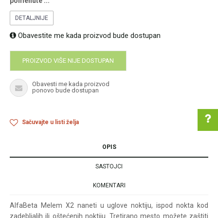
pomenute
...
DETALJNIJE
Obavestite me kada proizvod bude dostupan
PROIZVOD VIŠE NIJE DOSTUPAN
Obavesti me kada proizvod
ponovo bude dostupan
Sačuvajte u listi želja
OPIS
Pomoć pri kupovini
SASTOJCI
KOMENTARI
Za više informacija u
AlfaBeta Melem X2 naneti u uglove noktiju, ispod nokta kod
vezi online porudžbine
zadebljalih ili oštećenih noktiju. Tretirano mesto možete zaštiti