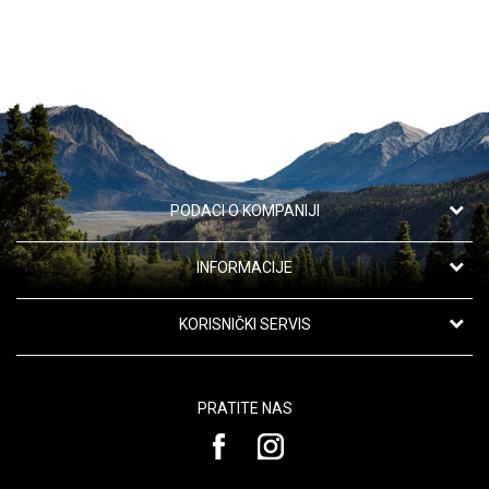
POŠALJI
PODACI O KOMPANIJI
Apotekarska ustanova "Oaza zdravlja"
INFORMACIJE
Kanarevo Brdo 42,
11191 Beograd, Srbija
O nama
KORISNIČKI SERVIS
Saradnja
Telefon:
Uslovi korišćenja i prodaje
063/110-58-04
Kontakt
PRATITE NAS
Politika privatnosti
Email:
Najčešća pitanja
customers@oazazdravlja.rs
Kako kupiti
Korisni linkovi
Načini plaćanja