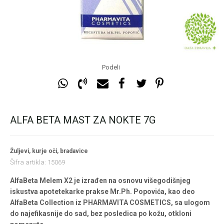
Podeli
ALFA BETA MAST ZA NOKTE 7G
Žuljevi, kurje oči, bradavice
Šifra artikla:
15069
AlfaBeta Melem X2 je izrađen na osnovu višegodišnjeg
iskustva apotetekarke prakse Mr.Ph. Popovića, kao deo
AlfaBeta Collection iz PHARMAVITA COSMETICS, sa ulogom
do najefikasnije do sad, bez posledica po kožu, otkloni