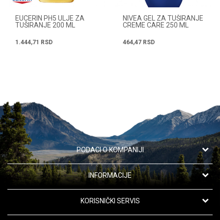
EUCERIN PH5 ULJE ZA
NIVEA GEL ZA TUŠIRANJE
TUŠIRANJE 200 ML
CREME CARE 250 ML
1.444,71
RSD
464,47
RSD
PODACI O KOMPANIJI
Apotekarska ustanova "Oaza zdravlja"
INFORMACIJE
Kanarevo Brdo 42,
11191 Beograd, Srbija
O nama
KORISNIČKI SERVIS
Saradnja
Telefon: