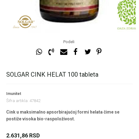
Podeli
SOLGAR CINK HELAT 100 tableta
Imunitet
Šifra artikla:
47842
Cink u maksimalno apsorbirajućoj formi helata čime se
postiže visoka bio-raspoloživost.
2.631,86
RSD