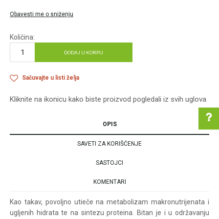
Obavesti me o sniženju
Količina:
DODAJ U KORPU
Sačuvajte u listi želja
Kliknite na ikonicu kako biste proizvod pogledali iz svih uglova
OPIS
SAVETI ZA KORIŠĆENJE
Pomoć pri kupovini
SASTOJCI
KOMENTARI
Za više informacija u
Kao takav, povoljno utieče na metabolizam makronutrijenata i
vezi online porudžbine
ugljenih hidrata te na sintezu proteina. Bitan je i u održavanju