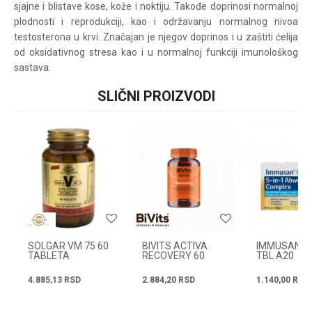
sjajne i blistave kose, kože i noktiju. Takođe doprinosi normalnoj
pišite nam:
customers@oazazdrav
plodnosti i reprodukciji, kao i održavanju normalnog nivoa
lja.rs
testosterona u krvi. Značajan je njegov doprinos i u zaštiti ćelija
ili pozovite:
+381631105804
od oksidativnog stresa kao i u normalnoj funkciji imunološkog
sastava.
SLIČNI PROIZVODI
Ime/Nadimak
Radno vreme
Svakog radnog dana od
08h do 16h
Email
Poruka
SOLGAR VM 75 60
BIVITS ACTIVA
IMMUSAN C
TABLETA
RECOVERY 60
TBL A20
TABLETA
4.885,13
RSD
2.884,20
RSD
1.140,00
RSD