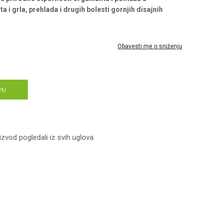
 i grla, prehlada i drugih bolesti gornjih disajnih
Obavesti me o sniženju
PU
izvod pogledali iz svih uglova