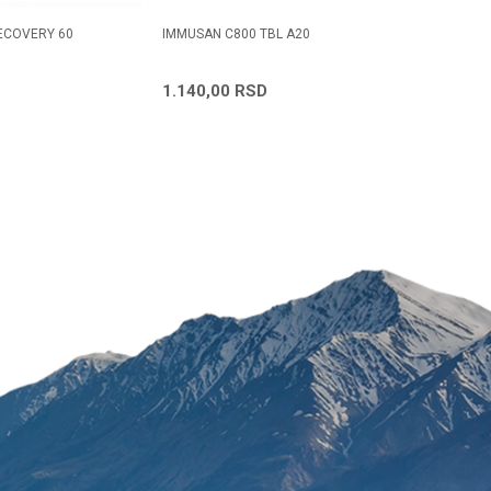
RECOVERY 60
IMMUSAN C800 TBL A20
SELEN + 
Radno vreme
Svakog radnog dana od
1.140,00
RSD
540,00
08h do 16h