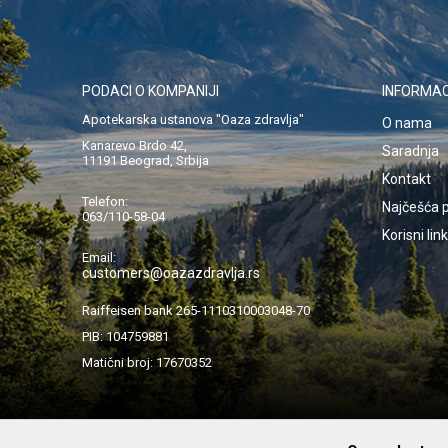
PODACI O KOMPANIJI
INFORMAC
Apotekarska ustanova "Oaza zdravlja"
O nama
Kanarevo Brdo 42,
Saradnja
11191 Beograd, Srbija
Kontakt
Telefon:
Najčešća p
063/110-58-04
Korisni lin
Email:
customers@oazazdravlja.rs
Raiffeisen bank 265-1110310003048-70
PIB: 104759881
Matični broj: 17670352