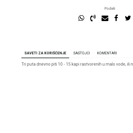
Podeli
SAVETI ZA KORIŠĆENJE
SASTOJCI
KOMENTARI
Tri puta dnevno piti 10 - 15 kapi rastvorenih u malo vode, ili 
Ime/Nadimak
Ema
Poruka