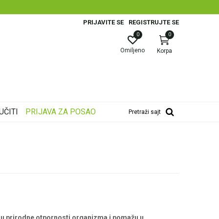
PRIJAVITE SE
REGISTRUJTE SE
0
0
Omiljeno
Korpa
UČITI
PRIJAVA ZA POSAO
Pretraži sajt
ju prirodne otpornosti organizma i pomažu u