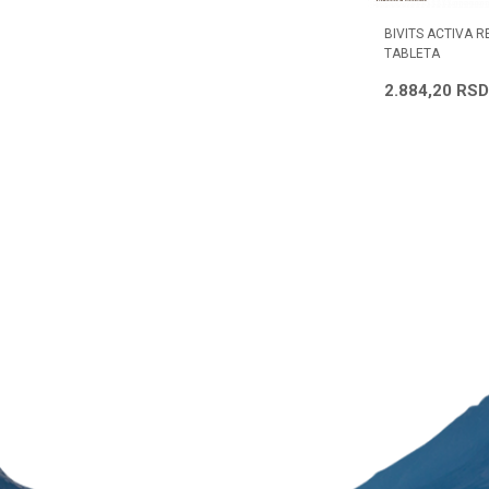
20 KOMADA
SOLGAR VM 75 60 TABLETA
BIVITS ACTIVA 
TABLETA
4.885,13
RSD
2.884,20
RSD