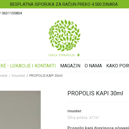
 4.500 DINARA
 / 0631105804
KE - LOKACIJE I KONTAKTI
MAGAZIN
O NAMA
KAKO POR
nitet
Imunitet
PROPOLIS KAPI 30ml
PROPOLIS KAPI 30ml
Imunitet
Šifra artikla:
47747
Propolis kapi doprinose očuvan