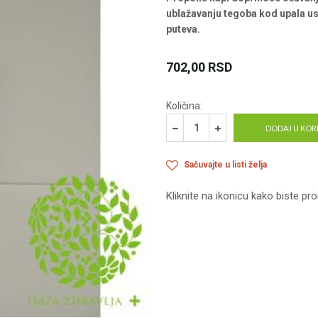
ublažavanju tegoba kod upala usta
puteva.
702,00
RSD
Količina:
DODAJ U KOR
Sačuvajte u listi želja
Kliknite na ikonicu kako biste pro