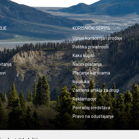
IJE
KORISNIČKI SERVIS
Uslovi korišćenja i prodaje
Politika privatnosti
Kako kupiti
itanja
Načini plaćanja
kovi
Plaćanje karticama
Isporuka
Zamena artikla za drugi
Reklamacije
Povraćaj sredstava
Pravo na odustajanje