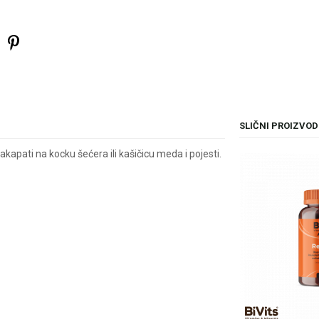
SLIČNI PROIZVOD
nakapati na kocku šećera ili kašičicu meda i pojesti.
il