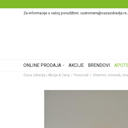
BESPLATNA ISPORUKA ZA RAČUN PREKO
Za informacije o vašoj porudžbini: customers@oazazdravlja.rs
ONLINE PRODAJA
AKCIJE
BRENDOVI
APOTE
Oaza zdravlja | Akcija & Cena
Proizvodi
Vitamini, minerali, imu