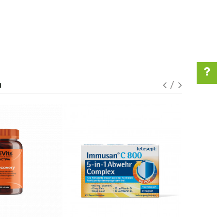
I
Pomoć pri kupovini
Za više informacija u
vezi online porudžbine
pišite nam:
customers@oazazdravlja.rs
ili pozovite:
+381631105804