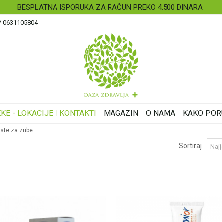
BESPLATNA ISPORUKA ZA RAČUN PREKO 4.500 DINARA
 / 0631105804
KE - LOKACIJE I KONTAKTI
MAGAZIN
O NAMA
KAKO POR
ste za zube
Sortiraj