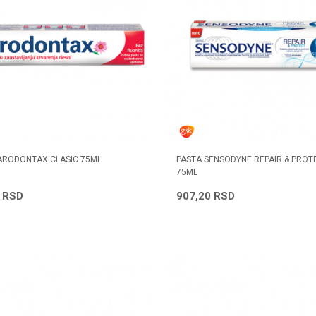
ARODONTAX CLASIC 75ML
PASTA SENSODYNE REPAIR & PROT
75ML
7
RSD
907,20
RSD