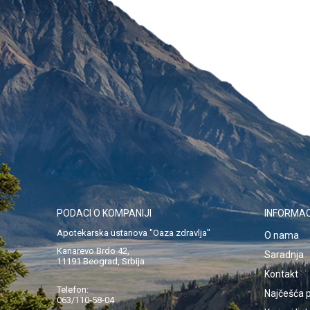
PODACI O KOMPANIJI
INFORMAC
Apotekarska ustanova "Oaza zdravlja"
O nama
Kanarevo Brdo 42,
Saradnja
11191 Beograd, Srbija
Kontakt
Telefon:
Najčešća p
063/110-58-04