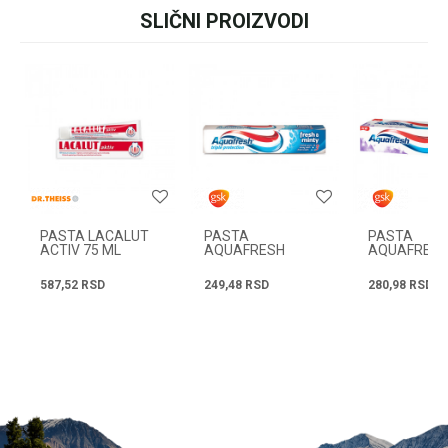
ili pozovite:
+381631105804
SLIČNI PROIZVODI
Ime/Nadimak
Email
Radno vreme
Svakog radnog dana od
08h do 16h
Poruka
PASTA LACALUT
PASTA
PASTA
ACTIV 75 ML
AQUAFRESH
AQUAFRES
FRESH&MINTY
ACTIVE WHI
75ML
125ML
587,52
RSD
249,48
RSD
280,98
RSD
POŠALJI