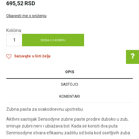
695,52
RSD
Obavesti me o sniženju
Količina:
DODAJ U KORPU
Sačuvajte u listi želja
OPIS
Pomoć pri kupovini
SASTOJCI
KOMENTARI
Za više informacija u
Zubna pasta za svakodnevnu upotrebu.
vezi online porudžbine
Aktlvni sastojak Sensodyne zubne paste prodire duboko u zub,
pišite nam:
smiruje zubni nerv i ubiažava bol. Kada se konsti dva puta
customers@oazazdrav
Senmsodyne stvara efikasnu zaštitu od bola kod osetljivih zuba.
lja.rs