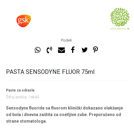
Podeli
PASTA SENSODYNE FLUOR 75ml
Paste za odrasle
Šifra artikla:
14643
Sensodyne fluoride sa fluorom klinički dokazano olakšanje
od bola i dnevna zaštita za osetljive zube. Preporučeno od
strane stomatologa.