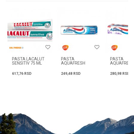
Email
Radno vreme
Svakog radnog dana od
08h do 16h
Poruka
PASTA LACALUT
PASTA
PASTA
SENSITIV 75 ML
AQUAFRESH
AQUAFRES
FRESH&MINTY
ACTIVE WHI
75ML
125ML
617,76
RSD
249,48
RSD
280,98
RSD
POŠALJI