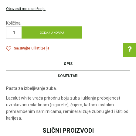
Obavesti me o sniženju
Količina:
DODAJ U KORPU
Sačuvajte u listi želja
OPIS
Pomoć pri kupovini
KOMENTARI
Pasta za izbeljivanje zuba.
Lacalut white vraća prirodnu boju zuba i uklanja prebojenost
Za više informacija u
uzrokovanu nikotinom (cigarete), čajem, kafom i ostalim
vezi online porudžbine
prehrambenim namirnicama, remineralizuje zubnu gleđ i štiti od
pišite nam:
karijesa.
customers@oazazdrav
lja.rs
SLIČNI PROIZVODI
ili pozovite:
Ime/Nadimak
+381631105804