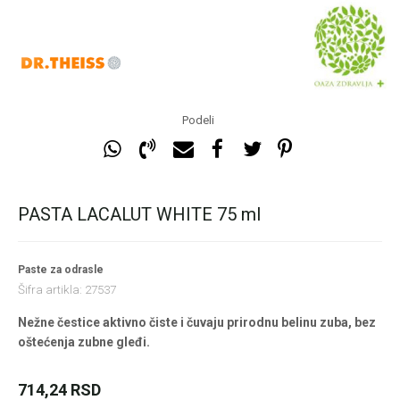
Podeli
PASTA LACALUT WHITE 75 ml
Paste za odrasle
Šifra artikla:
27537
Nežne čestice aktivno čiste i čuvaju prirodnu belinu zuba, bez
oštećenja zubne gleđi.
714,24
RSD