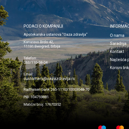
PODACI O KOMPANIJI
INFORMAC
Apotekarska ustanova "Oaza zdravlja"
O nama
Kanarevo Brdo 42,
Saradnja
11191 Beograd, Srbija
Kontakt
Telefon:
Najčešća p
063/110-58-04
Korisni lin
Email:
customers@oazazdravlja.rs
Raiffeisen bank 265-1110310003048-70
PIB: 104759881
Matični broj: 17670352