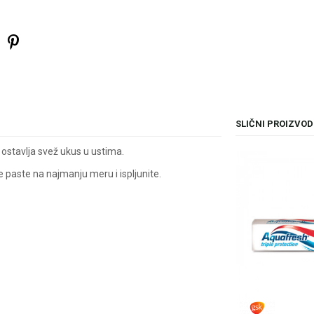
SLIČNI PROIZVOD
i ostavlja svež ukus u ustima.
e paste na najmanju meru i ispljunite.
il