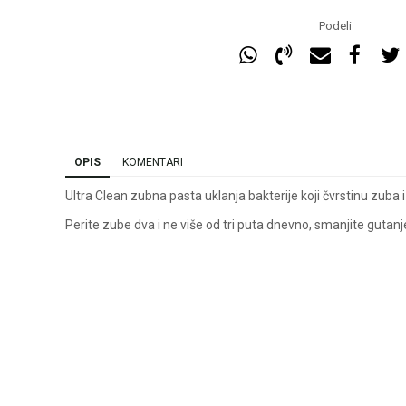
Podeli
OPIS
KOMENTARI
Ultra Clean zubna pasta uklanja bakterije koji čvrstinu zuba 
Perite zube dva i ne više od tri puta dnevno, smanjite gutanj
Ime/Nadimak
Ema
Poruka