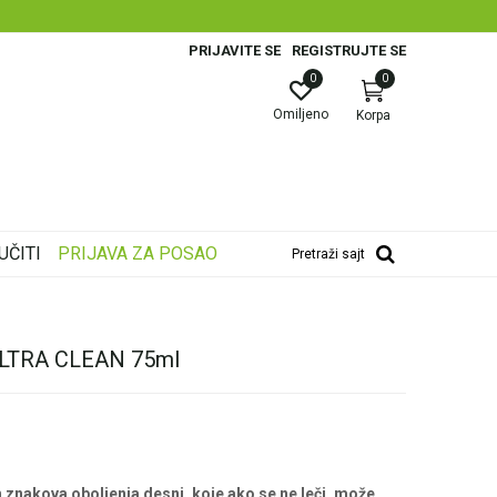
PRIJAVITE SE
REGISTRUJTE SE
0
0
Omiljeno
Korpa
UČITI
PRIJAVA ZA POSAO
Pretraži sajt
LTRA CLEAN 75ml
h znakova oboljenja desni, koje ako se ne leči, može