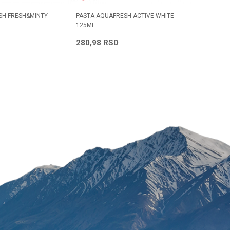
SH FRESH&MINTY
PASTA AQUAFRESH ACTIVE WHITE
125ML
Radno vreme
280,98
RSD
Svakog radnog dana od
08h do 16h