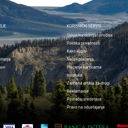
IJE
KORISNIČKI SERVIS
Uslovi korišćenja i prodaje
Politika privatnosti
Kako kupiti
itanja
Načini plaćanja
kovi
Plaćanje karticama
Isporuka
Zamena artikla za drugi
Reklamacije
Povraćaj sredstava
Pravo na odustajanje