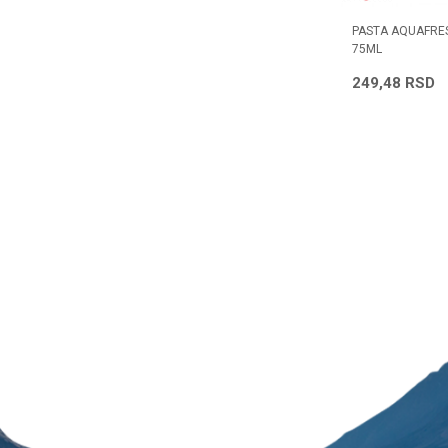
ITENING
PASTA LACALUT SENSITIV 75 ML
PASTA AQUAFRE
75ML
617,76
RSD
249,48
RSD