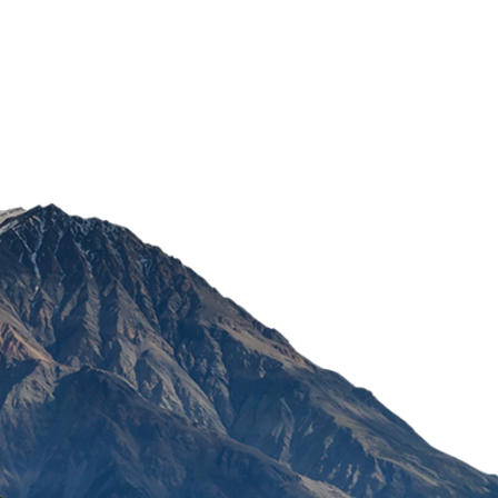
PASTA PARODONTAX WH
75ML
682,27
RSD
POŠALJI