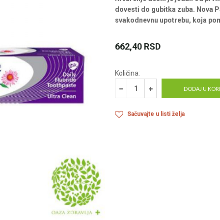
dovesti do gubitka zuba. Nova P
svakodnevnu upotrebu, koja poma
662,40
RSD
Količina:
DODAJ U KOR
Sačuvajte u listi želja