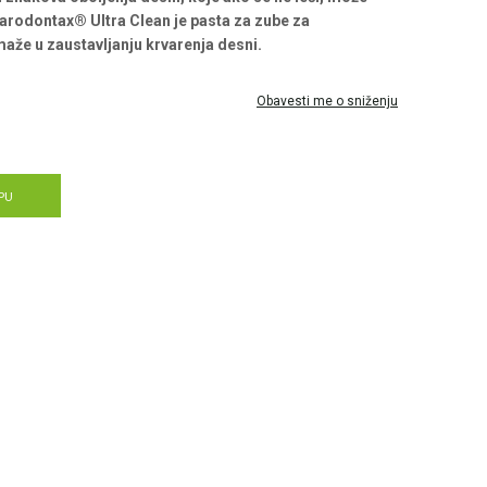
arodontax® Ultra Clean je pasta za zube za
že u zaustavljanju krvarenja desni.
Obavesti me o sniženju
PU