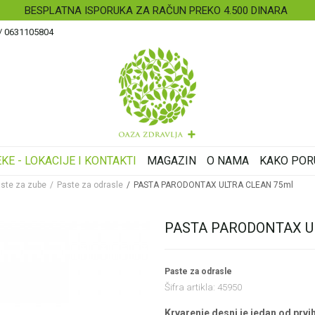
BESPLATNA ISPORUKA ZA RAČUN PREKO 4.500 DINARA
 / 0631105804
KE - LOKACIJE I KONTAKTI
MAGAZIN
O NAMA
KAKO POR
ste za zube
Paste za odrasle
PASTA PARODONTAX ULTRA CLEAN 75ml
PASTA PARODONTAX U
Paste za odrasle
Šifra artikla:
45950
Krvarenje desni je jedan od prvi