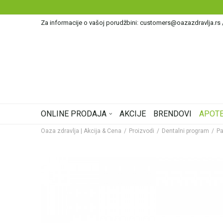
Za informacije o vašoj porudžbini: customers@oazazdravlja.rs
ONLINE PRODAJA
AKCIJE
BRENDOVI
APOTE
Oaza zdravlja | Akcija & Cena
Proizvodi
Dentalni program
Pa