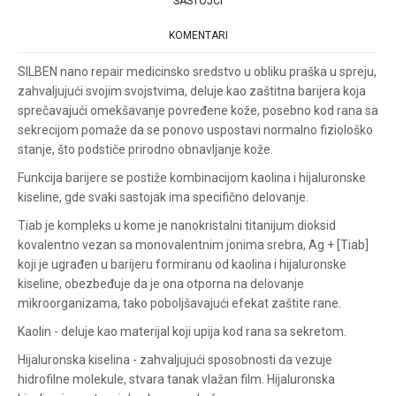
SASTOJCI
KOMENTARI
SILBEN nano repair medicinsko sredstvo u obliku praška u spreju,
zahvaljujući svojim svojstvima, deluje kao zaštitna barijera koja
sprečavajući omekšavanje povređene kože, posebno kod rana sa
sekrecijom pomaže da se ponovo uspostavi normalno fiziološko
stanje, što podstiče prirodno obnavljanje kože.
Funkcija barijere se postiže kombinacijom kaolina i hijaluronske
kiseline, gde svaki sastojak ima specifično delovanje.
Tiab je kompleks u kome je nanokristalni titanijum dioksid
kovalentno vezan sa monovalentnim jonima srebra, Ag + [Tiab]
koji je ugrađen u barijeru formiranu od kaolina i hijaluronske
kiseline, obezbeđuje da je ona otporna na delovanje
mikroorganizama, tako poboljšavajući efekat zaštite rane.
Kaolin - deluje kao materijal koji upija kod rana sa sekretom.
Hijaluronska kiselina - zahvaljujući sposobnosti da vezuje
hidrofilne molekule, stvara tanak vlažan film. Hijaluronska