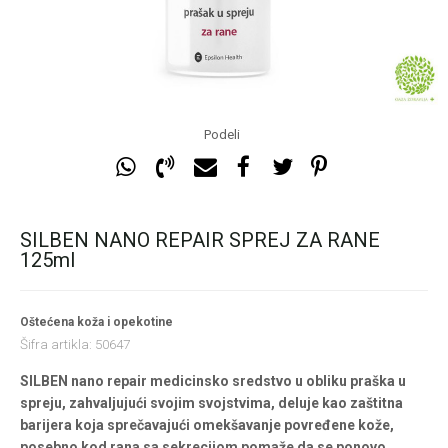
Podeli
SILBEN NANO REPAIR SPREJ ZA RANE
125ml
Oštećena koža i opekotine
Šifra artikla:
50647
SILBEN nano repair medicinsko sredstvo u obliku praška u
spreju, zahvaljujući svojim svojstvima, deluje kao zaštitna
barijera koja sprečavajući omekšavanje povređene kože,
posebno kod rana sa sekrecijom pomaže da se ponovo