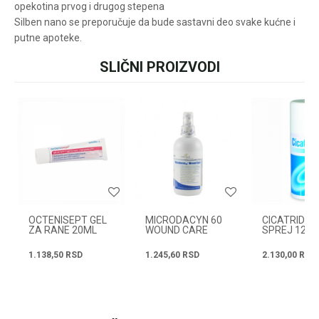
opekotina prvog i drugog stepena
Silben nano se preporučuje da bude sastavni deo svake kućne i
putne apoteke.
SLIČNI PROIZVODI
Ime/Nadimak
Email
Poruka
OCTENISEPT GEL
MICRODACYN 60
CICATRIDIN
ZA RANE 20ML
WOUND CARE
SPREJ 125
250ML
1.138,50
RSD
1.245,60
RSD
2.130,00
RSD
POŠALJI