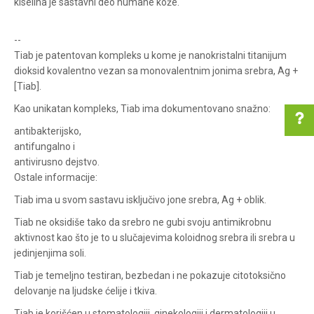
kiselina je sastavni deo humane kože.
--
Tiab je patentovan kompleks u kome je nanokristalni titanijum
dioksid kovalentno vezan sa monovalentnim jonima srebra, Ag +
[Tiab].
Kao unikatan kompleks, Tiab ima dokumentovano snažno:
antibakterijsko,
antifungalno i
antivirusno dejstvo.
Pomoć pri kupovini
Ostale informacije:
Tiab ima u svom sastavu isključivo jone srebra, Ag + oblik.
Tiab ne oksidiše tako da srebro ne gubi svoju antimikrobnu
Za više informacija u
aktivnost kao što je to u slučajevima koloidnog srebra ili srebra u
vezi online porudžbine
jedinjenjima soli.
pišite nam:
Tiab je temeljno testiran, bezbedan i ne pokazuje citotoksično
customers@oazazdrav
delovanje na ljudske ćelije i tkiva.
lja.rs
ili pozovite:
Tiab je korišćen u stomatologiji, ginekologiji i dermatologiji u