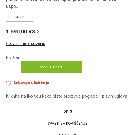
uspo
...
DETALJNIJE
1.590,00
RSD
Obavesti me o sniženju
Količina:
DODAJ U KORPU
Sačuvajte u listi želja
Kliknite na ikonicu kako biste proizvod pogledali iz svih uglova
OPIS
SAVETI ZA KORIŠĆENJE