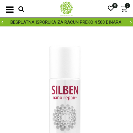
0
0
BESPLATNA ISPORUKA ZA RAČUN PREKO 4.500 DINARA