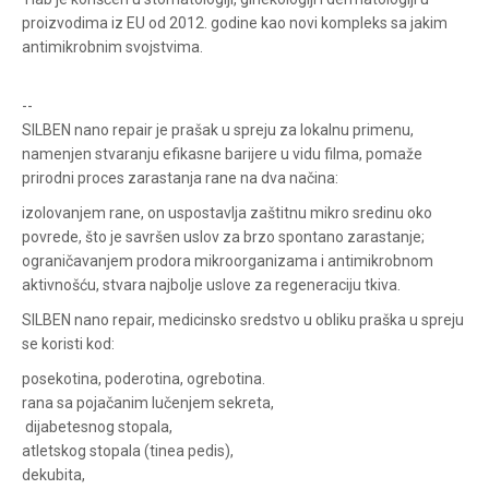
+381631105804
proizvodima iz EU od 2012. godine kao novi kompleks sa jakim
antimikrobnim svojstvima.
Radno vreme
--
Svakog radnog dana od
SILBEN nano repair je prašak u spreju za lokalnu primenu,
08h do 16h
namenjen stvaranju efikasne barijere u vidu filma, pomaže
prirodni proces zarastanja rane na dva načina:
izolovanjem rane, on uspostavlja zaštitnu mikro sredinu oko
povrede, što je savršen uslov za brzo spontano zarastanje;
ograničavanjem prodora mikroorganizama i antimikrobnom
aktivnošću, stvara najbolje uslove za regeneraciju tkiva.
SILBEN nano repair, medicinsko sredstvo u obliku praška u spreju
se koristi kod:
posekotina, poderotina, ogrebotina.
rana sa pojačanim lučenjem sekreta,
dijabetesnog stopala,
atletskog stopala (tinea pedis),
dekubita,