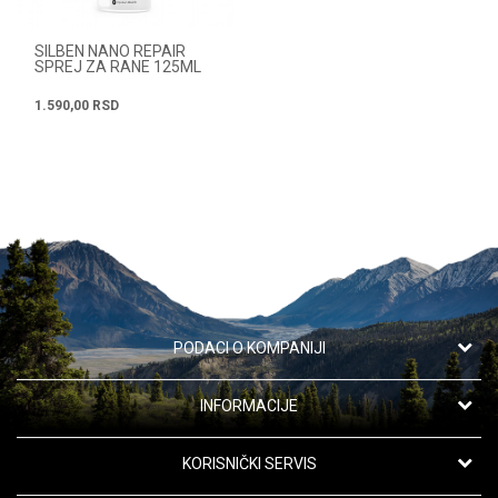
SILBEN NANO REPAIR
SPREJ ZA RANE 125ML
1.590,00
RSD
PODACI O KOMPANIJI
Apotekarska ustanova "Oaza zdravlja"
INFORMACIJE
Kanarevo Brdo 42,
11191 Beograd, Srbija
O nama
KORISNIČKI SERVIS
Saradnja