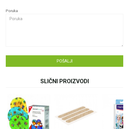
Za više informacija u
Poruka
vezi online porudžbine
pišite nam:
customers@oazazdrav
lja.rs
ili pozovite:
+381631105804
POŠALJI
Radno vreme
Svakog radnog dana od
08h do 16h
SLIČNI PROIZVODI