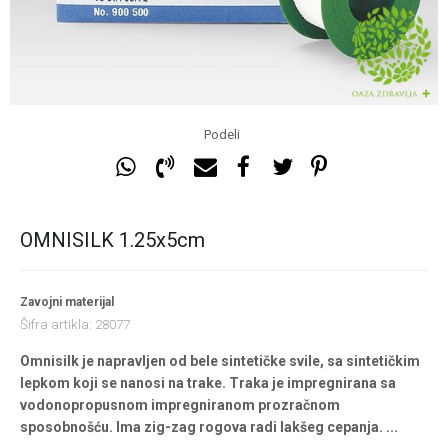
Podeli
OMNISILK 1.25x5cm
Zavojni materijal
Šifra artikla:
28077
Omnisilk je napravljen od bele sintetičke svile, sa sintetičkim
lepkom koji se nanosi na trake. Traka je impregnirana sa
vodonopropusnom impregniranom prozračnom
sposobnošću. Ima zig-zag rogova radi lakšeg cepanja.
...