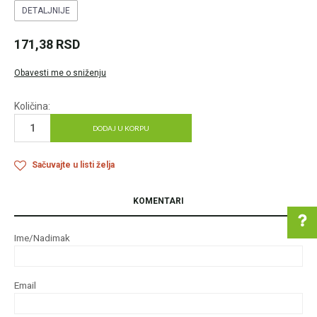
DETALJNIJE
171,38
RSD
Obavesti me o sniženju
Količina:
DODAJ U KORPU
Sačuvajte u listi želja
KOMENTARI
Ime/Nadimak
Pomoć pri kupovini
Email