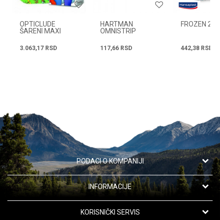
OPTICLUDE
HARTMAN
FROZEN 20 
ŠARENI MAXI
OMNISTRIP
6X(12X101) A1
3.063,17
RSD
117,66
RSD
442,38
RSD
PODACI O KOMPANIJI
Apotekarska ustanova "Oaza zdravlja"
INFORMACIJE
Kanarevo Brdo 42,
11191 Beograd, Srbija
O nama
KORISNIČKI SERVIS