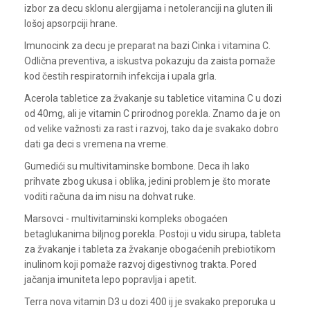
izbor za decu sklonu alergijama i netoleranciji na gluten ili
lošoj apsorpciji hrane.
Imunocink za decu je preparat na bazi Cinka i vitamina C.
Odlična preventiva, a iskustva pokazuju da zaista pomaže
kod čestih respiratornih infekcija i upala grla.
Acerola tabletice za žvakanje su tabletice vitamina C u dozi
od 40mg, ali je vitamin C prirodnog porekla. Znamo da je on
od velike važnosti za rast i razvoj, tako da je svakako dobro
dati ga deci s vremena na vreme.
Gumedići su multivitaminske bombone. Deca ih lako
prihvate zbog ukusa i oblika, jedini problem je što morate
voditi računa da im nisu na dohvat ruke.
Marsovci - multivitaminski kompleks obogaćen
betaglukanima biljnog porekla. Postoji u vidu sirupa, tableta
za žvakanje i tableta za žvakanje obogaćenih prebiotikom
inulinom koji pomaže razvoj digestivnog trakta. Pored
jačanja imuniteta lepo popravlja i apetit.
Terra nova vitamin D3 u dozi 400 ij je svakako preporuka u