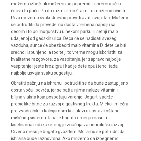
možemo izbeći ali možemo se pripremiti i spremni ući u
čitavu tu priču. Pa da razmislimo šta mi tu možemo učiniti.
Prvo možemo svakodnevno provetravati svoj stan. Možemo
se potruditi da provedemo dosta vremena napolju sa
decom i to po mogućstvu u nekom parku ili šetnji malo
udaljenoj od gadskih ulica. Deca će se nadisati svežeg
vazduha, sunce će obezbediti malo vitamina D, dete će biti
srećno i ispunjeno, a roditelji to vreme mogu iskoristiti za
kvalitetne razgovore, za vaspitanje, jer zapravo najbolje
vaspitanje i jeste kroz igru i kad je dete opušteno, tada
najbolje usvaja svaku sugestiju.
Obratiti pažnju na ishranu i potruditi se da bude zastupljeno
dosta voća i povrća, jer se baš u njima nalaze vitamini i
billjna vlakna koja pospešuju varenje. Jogurti sadrže
probiotike bitne za razvoj digestivnog trakta. Mleko i mlečni
proizvodi obiluju kalcijumom koji ulazi u sastav koštano-
mišićnog sistema. Riba je bogata omega masnim
kiselinama i od izuzetnog je značaja za neurološki razvoj.
Crveno meso je bogato gvožđem. Moramo se potruditi da
ishrana bude raznovrsna. Ako možemo da izbegnemo