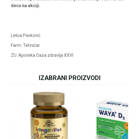
decu na akciji.
Lelica Pavković
Farm. Tehničar
ZU. Apoteka Oaza zdravlja XXVI
IZABRANI PROIZVODI