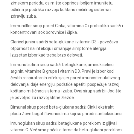
zimskom periodu, osim što doprinosi boljem imunitetu,
odlična je podrška razvoju koštano mišićnog sistema i
zdravlju zuba.
Immunilflor sirup pored Cinka, vitamina C i probiotika sadrži i
koncentrovani sok borovnice i šipka.
Claricel junior sadrži beta-glukane i vitamin D3 - povećava
otpornost na infekciju i smanjuje simptome alergija.
Izuzetan izbor kad treba brzo delovati.
Immunotrofina sirup sadrži betaglukane, aminokiselinu
arginin, vitamine B grupe i vitamin D3. Pravi je izbor kod
čestih respiratornih infekcija jer pored imunostimulativnog
delovanja, daje energiju, podstiče apetit i pospešuje razvoj
koštano mišićnog sistema i zuba. Ovaj sirup sadrži i Jod što
je povoljno za razvoj štitne žlezde.
Bimunal sirup pored beta-glukana sadrži Cink i ekstrakt
ploda Zove bogat flavonoidima koji su prirodni antioksidansi.
Imunoglukan sirup sadrži betaglukane poreklom iz gljiva i
vitamin C. Već smo pričali o tome da beta-glukani poreklom