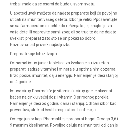
treba i malo da se osami da bude u svom svetu.
U apoteci uvek možete da nađete preparate koji će povoljno
uticati na imunitet vašeg deteta. Izbor je veliki. Pposavetujte
se sa farmaceutom i dođite do rešenja koje je najbolje za
vaše dete. Ili napravite sami izbor, ali se trudite da ne dajete
uvek isti preparat zato što se on pokazao dobro.
Raznovrsnost je uvek najbolji izbor.
Preparati koje bih izdvojila:
Orthomol imun junior tabletice za žvakanje su izuzetan
preparat, sadrže vitamine i minerale u optimalnim dozama.
Brzo podižu imunitet, daju energiju. Namenjen je deci starijoj
od 4 godine.
Imuno sirup Pharmalife je vitaminski sirup gde je akcenat
bačen na cink u većoj dozi i vitamin C prirodnog porekla.
Namenjen je deci od godinu dana i starijoj. Odličan izbor kao
preventiva, ali i kod čestih respiratornih infekcija.
Omega junior kapi Pharmalife je preparat bogat Omega 3,6 i
9 masnim kiselinama. Povoljno deluje na imunitet i odličan je