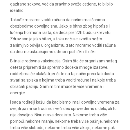
gazirane sokove, već da pravimo sveže ceđene, to bi bilo
idealno.
Takođe moramo voditi računa da našim mališanima
obezbedimo dovoljno sna. Jako je bitno zbog hipofize i
lučenja hormona rasta, da deca pre 22h budu u krevetu.
Zdrav san je jako bitan, u toku noći se svašta nešto
zanimljivo odvija u organizmu, zato moramo voditi računa
da deci ne uskraćujemo odmor i psihički i fizički.
Bitna je redovna vakcinacija. Osim što će organizam našeg
deteta pripremiti da spremno dočeka mnoge izazove,
roditeljima će olakšati jer ćete na taj način precrtati dosta
stvari sa spiska o kojima treba voditi računa i na koje treba
obraćati pažnju. Samim tim imaćete više vremena i
energije.
I sada roditelji kažu: da kad bismo imali dovoljno vremena za
sve, ili pa mi se trudimo i veći deo sprovedemo u delo, ali to
nije dovoljno. Nisu ni sva deca ista. Nekome treba više
pomoći, nekome manje, nekome treba više pažnje, nekome
treba više slobode, nekome treba više akcije, nekome pak