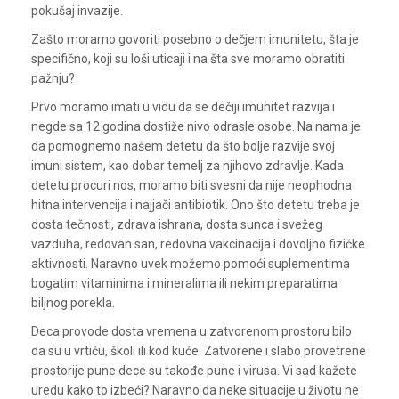
pokušaj invazije.
Zašto moramo govoriti posebno o dečjem imunitetu, šta je
specifično, koji su loši uticaji i na šta sve moramo obratiti
pažnju?
Prvo moramo imati u vidu da se dečiji imunitet razvija i
negde sa 12 godina dostiže nivo odrasle osobe. Na nama je
da pomognemo našem detetu da što bolje razvije svoj
imuni sistem, kao dobar temelj za njihovo zdravlje. Kada
detetu procuri nos, moramo biti svesni da nije neophodna
hitna intervencija i najjači antibiotik. Ono što detetu treba je
dosta tečnosti, zdrava ishrana, dosta sunca i svežeg
vazduha, redovan san, redovna vakcinacija i dovoljno fizičke
aktivnosti. Naravno uvek možemo pomoći suplementima
bogatim vitaminima i mineralima ili nekim preparatima
biljnog porekla.
Deca provode dosta vremena u zatvorenom prostoru bilo
da su u vrtiću, školi ili kod kuće. Zatvorene i slabo provetrene
prostorije pune dece su takođe pune i virusa. Vi sad kažete
uredu kako to izbeći? Naravno da neke situacije u životu ne