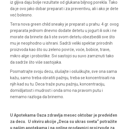
iz gljiva daju bolje rezultate od glukana biljnog porekla. Tako
da je ovo jako dobar preparat i za preventivu, ali i ako je dete
već bolesno.
Terra nova green child sneaky je preparat u prahu. 4 gr. ovog
preparata jednom dnevno dodate detetu u jogurt ili sok i ne
morate da brinete da li ste svom detetu obezbedili sve što
mu je neophodno u ishrani. Sadrži veliki spektar prirodnih
proizvoda kao što su zeleno povrće, voće, bobice, trave,
mikro alge i probiotike. Svi sastojci su suvo zamznuti tako
da sadrže što više sastojaka.
Posmatrajte svoju decu, slušajte i osluškujte, sve ona sama
kažu, samo treba obratiti pažnju, treba se koncentrisati na
njih kad su tu. Deca traže punu pažnju, koncentraciju,
domišljatost i mudrost i onda smo na pravom putu i
nemamo razloga da brinemo.
U Apotekama Oaza zdravlja mesec oktobar je predviđen
za decu. U okviru akcije „Deca su ukras sveta“ potražite
u našim apotekama i na online prodavnici proizvode za