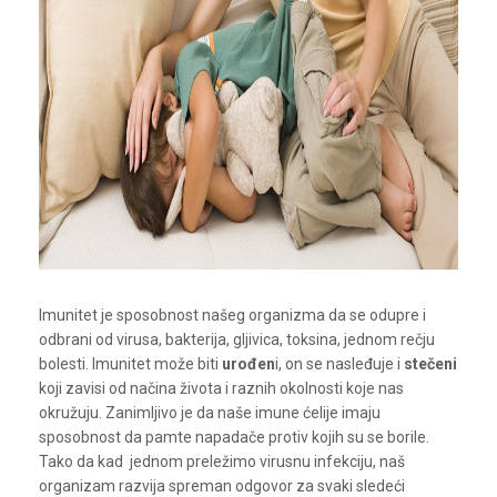
Imunitet je sposobnost našeg organizma da se odupre i
odbrani od virusa, bakterija, gljivica, toksina, jednom rečju
bolesti. Imunitet može biti
urođen
i, on se nasleđuje i
stečeni
koji zavisi od načina života i raznih okolnosti koje nas
okružuju. Zanimljivo je da naše imune ćelije imaju
sposobnost da pamte napadače protiv kojih su se borile.
Tako da kad jednom preležimo virusnu infekciju, naš
organizam razvija spreman odgovor za svaki sledeći