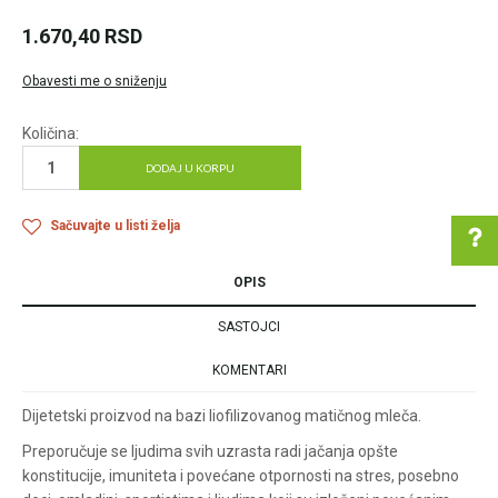
1.670,40
RSD
Obavesti me o sniženju
Količina:
DODAJ U KORPU
Sačuvajte u listi želja
OPIS
SASTOJCI
Pomoć pri kupovini
KOMENTARI
Dijetetski proizvod na bazi liofilizovanog matičnog mleča.
Za više informacija u
vezi online porudžbine
Preporučuje se ljudima svih uzrasta radi jačanja opšte
konstitucije, imuniteta i povećane otpornosti na stres, posebno
pišite nam: