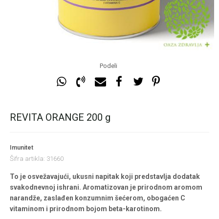
Podeli
REVITA ORANGE 200 g
Imunitet
Šifra artikla:
31660
To je osvežavajući, ukusni napitak koji predstavlja dodatak
svakodnevnoj ishrani. Aromatizovan je prirodnom aromom
narandže, zaslađen konzumnim šećerom, obogaćen C
vitaminom i prirodnom bojom beta-karotinom.