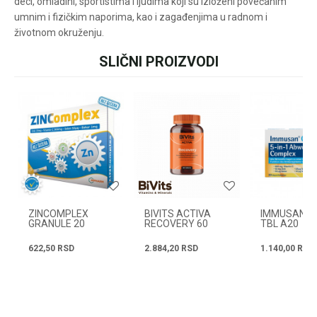
deci, omladini, sportistima i ljudima koji su izloženi povećanim
customers@oazazdrav
lja.rs
umnim i fizičkim naporima, kao i zagađenjima u radnom i
ili pozovite:
životnom okruženju.
+381631105804
SLIČNI PROIZVODI
Ime/Nadimak
Radno vreme
Svakog radnog dana od
Email
08h do 16h
Poruka
ZINCOMPLEX
BIVITS ACTIVA
IMMUSAN C
GRANULE 20
RECOVERY 60
TBL A20
KOMADA
TABLETA
622,50
RSD
2.884,20
RSD
1.140,00
RSD
POŠALJI