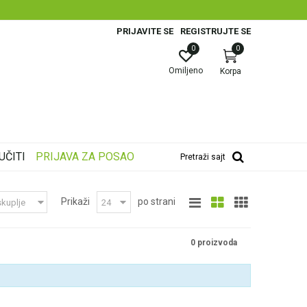
PRIJAVITE SE
REGISTRUJTE SE
0
0
Omiljeno
Korpa
UČITI
PRIJAVA ZA POSAO
Pretraži sajt
Prikaži
po strani
0 proizvoda