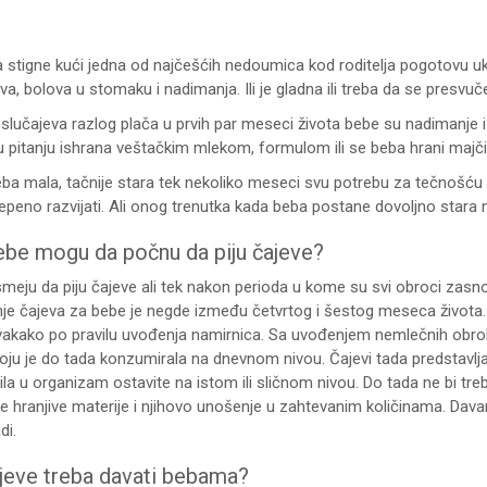
stigne kući jedna od najčešćih nedoumica kod roditelja pogotovu ukoli
a, bolova u stomaku i nadimanja. Ili je gladna ili treba da se presvuče
slučajeva razlog plača u prvih par meseci života bebe su nadimanje i 
e u pitanju ishrana veštačkim mlekom, formulom ili se beba hrani maj
eba mala, tačnije stara tek nekoliko meseci svu potrebu za tečnošć
epeno razvijati. Ali onog trenutka kada beba postane dovoljno stara ne
ebe mogu da počnu da piju čajeve?
meju da piju čajeve ali tek nakon perioda u kome su svi obroci zasnov
je čajeva za bebe je negde između četvrtog i šestog meseca života. 
vakako po pravilu uvođenja namirnica. Sa uvođenjem nemlečnih obrok
oju je do tada konzumirala na dnevnom nivou. Čajevi tada predstavljaj
la u organizam ostavite na istom ili sličnom nivou. Do tada ne bi treba
 hranjive materije i njihovo unošenje u zahtevanim količinama. Dava
di.
jeve treba davati bebama?