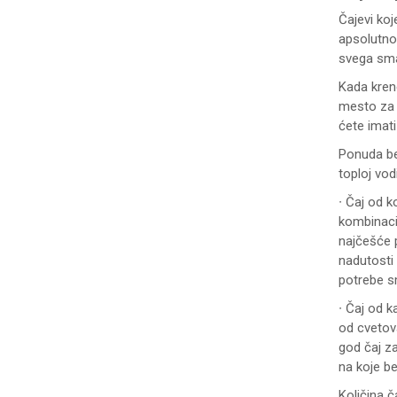
Čajevi koj
apsolutno 
svega sma
Kada kren
mesto za t
ćete imat
Ponuda beb
toploj vod
∙ Čaj od k
kombinacij
najčešće 
nadutosti 
potrebe sm
∙ Čaj od 
od cvetova
god čaj z
na koje b
Količina č