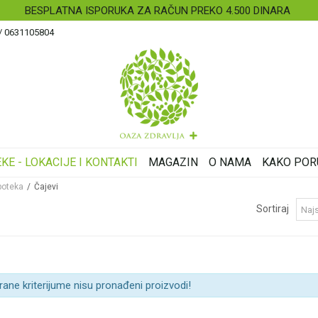
BESPLATNA ISPORUKA ZA RAČUN PREKO 4.500 DINARA
 / 0631105804
KE - LOKACIJE I KONTAKTI
MAGAZIN
O NAMA
KAKO POR
poteka
Čajevi
Sortiraj
rane kriterijume nisu pronađeni proizvodi!