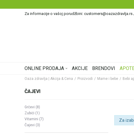
Za informacije o vašoj porudžbini: customers@oazazdravlja.rs
ONLINE PRODAJA
AKCIJE
BRENDOVI
APOTE
Oaza zdravlja | Akcija & Cena
Proizvodi
Mame i bebe
Bebi a
ČAJEVI
Grčevi
(8)
Zubići
(1)
Vitamini
(7)
Za izab
Čajevi
(3)