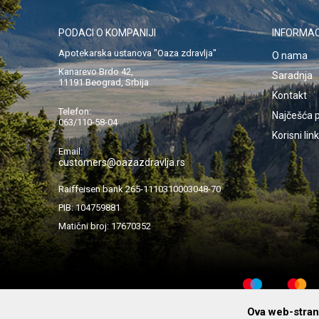
PODACI O KOMPANIJI
INFORMAC
Apotekarska ustanova "Oaza zdravlja"
O nama
Kanarevo Brdo 42,
Saradnja
11191 Beograd, Srbija
Kontakt
Telefon:
Najčešća p
063/110-58-04
Korisni lin
Email:
customers@oazazdravlja.rs
Raiffeisen bank 265-1110310003048-70
PIB: 104759881
Matični broj: 17670352
Ova web-strani
© 2019 Apotekarska ustanova „Oaza Zdravlja“ Beograd. Pre upot