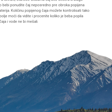
ko bebi ponudite čaj neposredno pre obroka popijena
aterija. Količinu popijenog čaja možete kontrolisati tako
olje moći da vidite i procenite koliko je beba popila
aja i vode ne bi mešali.