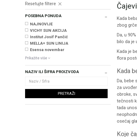
Resetujte filtere
Čajevi
POSEBNA PONUDA
Kada beba 
NAJNOVIJE
zbog grčev
VICHY SUN AKCIJA
Da, u 90% 
Institut Josif Pančić
bilo da j
MELLA+ SUN LINIJA
Esensa novembar
Kada je b
flora post
Prikažite više
Kada b
NAZIV ILI ŠIFRA PROIZVODA
Da, bebe s
za uvođen
PRETRAŽI
obroke, s
tečnosti k
tada unosi
neophodne
osećaj gla
Koje ča