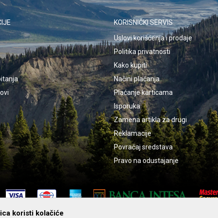
IJE
KORISNIČKI SERVIS
Uslovi korišćenja i prodaje
Politika privatnosti
Kako kupiti
itanja
Načini plaćanja
kovi
Plaćanje karticama
Isporuka
Zamena artikla za drugi
Reklamacije
Povraćaj sredstava
Pravo na odustajanje
ca koristi kolačiće
rebe proizvoda detaljno proučiti uputstvo. O indikacijama, merama opreza i 