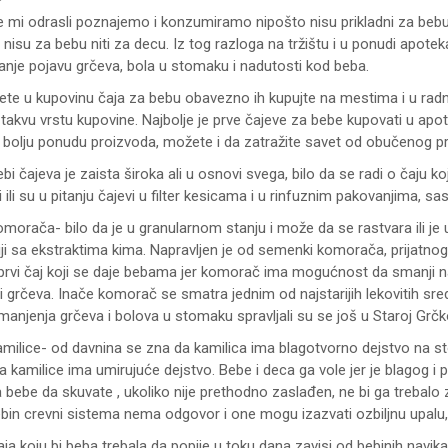
e mi odrasli poznajemo i konzumiramo nipošto nisu prikladni za bebu. 
nisu za bebu niti za decu. Iz tog razloga na tržištu i u ponudi apote
nje pojavu grčeva, bola u stomaku i nadutosti kod beba.
ete u kupovinu čaja za bebu obavezno ih kupujte na mestima i u radn
akvu vrstu kupovine. Najbolje je prve čajeve za bebe kupovati u apo
i bolju ponudu proizvoda, možete i da zatražite savet od obučenog pr
i čajeva je zaista široka ali u osnovi svega, bilo da se radi o čaju ko
i ili su u pitanju čajevi u filter kesicama i u rinfuznim pakovanjima, sa
omorača- bilo da je u granularnom stanju i može da se rastvara ili je 
i sa ekstraktima kima. Napravljen je od semenki komorača, prijatnog j
prvi čaj koji se daje bebama jer komorač ima mogućnost da smanji n
i grčeva. Inače komorač se smatra jednim od najstarijih lekovitih sre
anjenja grčeva i bolova u stomaku spravljali su se još u Staroj Grčko
kamilice- od davnina se zna da kamilica ima blagotvorno dejstvo na s
 kamilice ima umirujuće dejstvo. Bebe i deca ga vole jer je blagog i
a bebe da skuvate , ukoliko nije prethodno zaslađen, ne bi ga trebal
ebin crevni sistema nema odgovor i one mogu izazvati ozbiljnu upalu,
aja koju bi beba trebala da popije u toku dana zavisi od bebinih navika