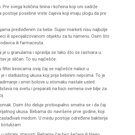
Pre svega količina tinina i kofeina koji oni sadrže
ka postoje posebne vrste čajeva koji imaju ulogu da pre
jama predviđenim za bebe. Super marketi nisu najbolje
teci ili specijalizovanom objektu za tu namenu. Osim što
odavca ili farmaceuta.
ji je u granulama i spravlja se tako što se rastvara u
stav je sličan. To su najčešće:
u filter kesicama ovaj čaj se najčešće nalazi u
e i slatkastog ukusa koji prija bebinim nepcima. To je
adimanje i smiri bolove u stomaku nastale usled
dstava na svetu i preparati na bazi semena ove bilje za
j.
tomak. Osim što deluje protivupalno smatra se i da čaj
 prijatnog ukusa. Bebama do navršene prve godine, koji
o zaslađivati medom. U medu postoje određene bakterije
 botulizam.
 u ishrani, starosti. Bebama čaj bez šećera ili blago