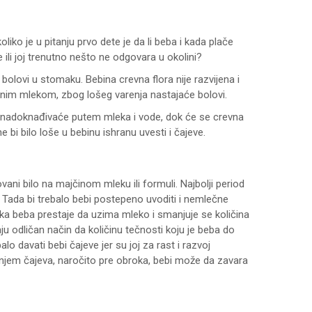
ko je u pitanju prvo dete je da li beba i kada plače
 ili joj trenutno nešto ne odgovara u okolini?
bolovi u stomaku. Bebina crevna flora nije razvijena i
činim mlekom, zbog lošeg varenja nastajaće bolovi.
u nadoknađivaće putem mleka i vode, dok će se crevna
 bi bilo loše u bebinu ishranu uvesti i čajeve.
ani bilo na majčinom mleku ili formuli. Najbolji period
Tada bi trebalo bebi postepeno uvoditi i nemlečne
a beba prestaje da uzima mleko i smanjuje se količina
u odličan način da količinu tečnosti koju je beba do
lo davati bebi čajeve jer su joj za rast i razvoj
njem čajeva, naročito pre obroka, bebi može da zavara