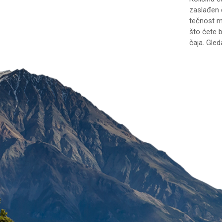
zaslađen 
tečnost mo
što ćete b
čaja. Gled