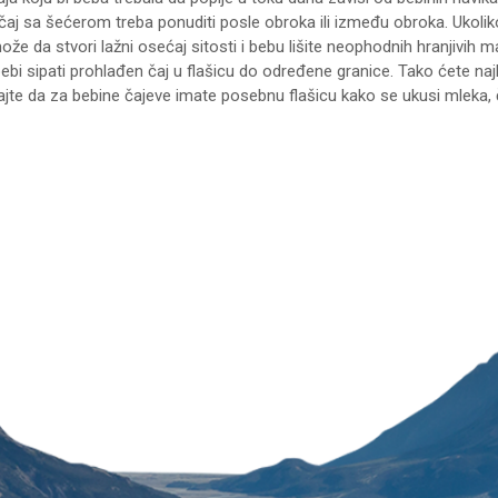
čaj sa šećerom treba ponuditi posle obroka ili između obroka. Ukoli
že da stvori lažni osećaj sitosti i bebu lišite neophodnih hranjivih m
ebi sipati prohlađen čaj u flašicu do određene granice. Tako ćete najb
ajte da za bebine čajeve imate posebnu flašicu kako se ukusi mleka, č