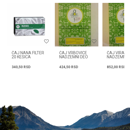
Email
Radno vreme
Svakog radnog dana od
08h do 16h
Poruka
ČAJ NANA FILTER
ČAJ VRBOVICE
ČAJ VIRAK
20 KESICA
NADZEMNI DEO
NADZEMNI 
80G
80G
340,50
RSD
424,50
RSD
852,00
RSD
POŠALJI