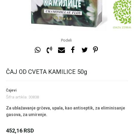
Podeli
ČAJ OD CVETA KAMILICE 50g
Čajevi
Šifra artikla:
30838
Za ublažavanje grčeva, upala, kao antiseptik, za eliminisanje
gasova, za umirenje.
452,16
RSD