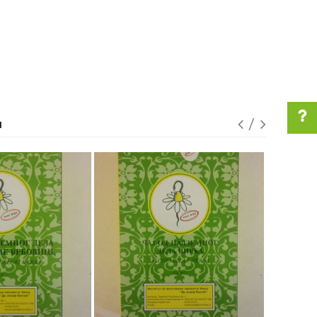
I
Pomoć pri kupovini
Za više informacija u
vezi online porudžbine
pišite nam:
customers@oazazdravlja.rs
ili pozovite:
+381631105804