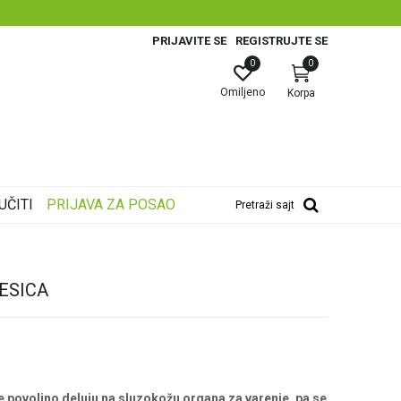
PRIJAVITE SE
REGISTRUJTE SE
0
0
Omiljeno
Korpa
UČITI
PRIJAVA ZA POSAO
Pretraži sajt
KESICA
ne povoljno deluju na sluzokožu organa za varenje, pa se