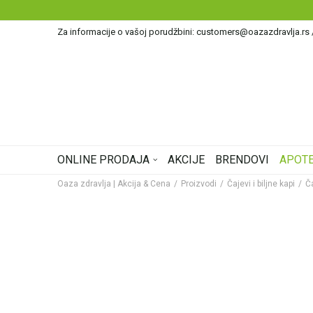
Za informacije o vašoj porudžbini: customers@oazazdravlja.rs
ONLINE PRODAJA
AKCIJE
BRENDOVI
APOTE
Oaza zdravlja | Akcija & Cena
Proizvodi
Čajevi i biljne kapi
Č