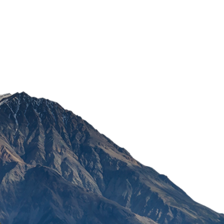
ČAJ PERŠUN LIST 50G
POŠALJI
274,50
RSD