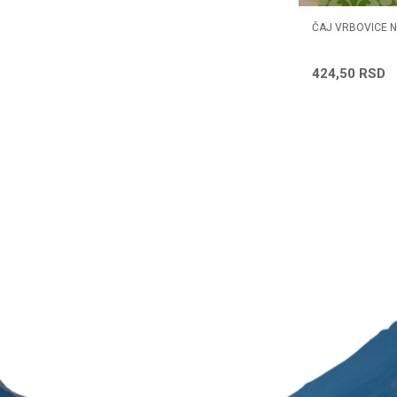
ČAJ NANA 50G
ČAJ VRBOVICE 
357,12
RSD
424,50
RSD