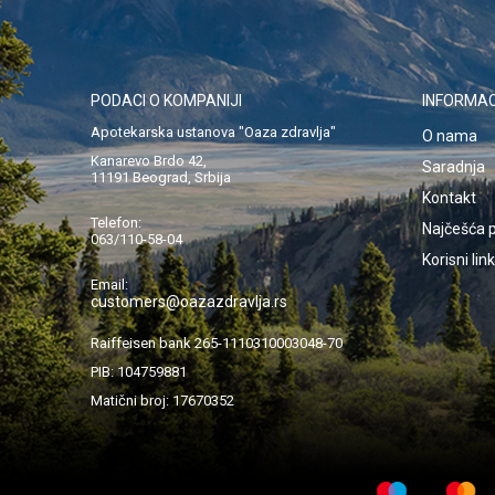
PODACI O KOMPANIJI
INFORMAC
Apotekarska ustanova "Oaza zdravlja"
O nama
Kanarevo Brdo 42,
Saradnja
11191 Beograd, Srbija
Kontakt
Telefon:
Najčešća p
063/110-58-04
Korisni lin
Email:
customers@oazazdravlja.rs
Raiffeisen bank 265-1110310003048-70
PIB: 104759881
Matični broj: 17670352