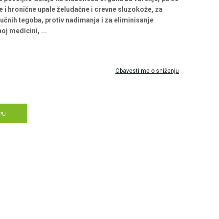
 i hronične upale želudačne i crevne sluzokože, za
žučnih tegoba, protiv nadimanja i za eliminisanje
noj medicini,
...
Obavesti me o sniženju
PU