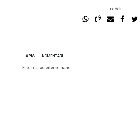
Podeli
OPIS
KOMENTARI
Filter čaj od pitome nane.
Ime/Nadimak
Ema
Poruka