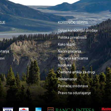
IJE
KORISNIČKI SERVIS
Uslovi korišćenja i prodaje
Politika privatnosti
Kako kupiti
itanja
Načini plaćanja
kovi
Plaćanje karticama
Isporuka
Zamena artikla za drugi
Reklamacije
Povraćaj sredstava
Pravo na odustajanje