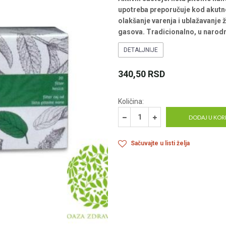
upotreba preporučuje kod akutne
olakšanje varenja i ublažavanje 
gasova. Tradicionalno, u narod
DETALJNIJE
340,50
RSD
Količina:
DODAJ U KOR
Sačuvajte u listi želja