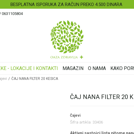
BESPLATNA ISPORUKA ZA RAČUN PREKO 4.500 DINARA
 / 0631105804
KE - LOKACIJE I KONTAKTI
MAGAZIN
O NAMA
KAKO POR
ajevi
ČAJ NANA FILTER 20 KESICA
ČAJ NANA FILTER 20 
Čajevi
Šifra artikla:
33406
Aktivni sastojci lista pitome na