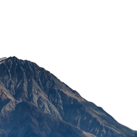
ČAJ NANA FILTER 20 KE
POŠALJI
340,50
RSD