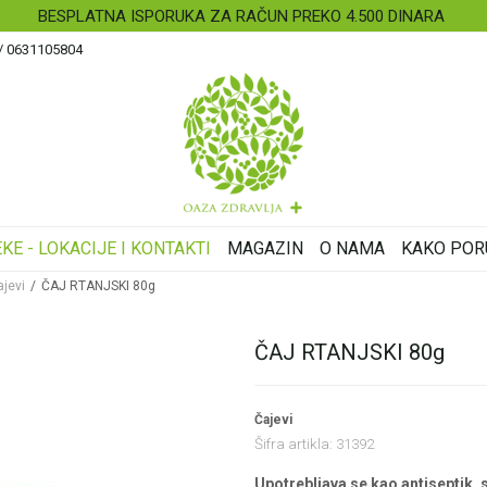
BESPLATNA ISPORUKA ZA RAČUN PREKO 4.500 DINARA
 / 0631105804
KE - LOKACIJE I KONTAKTI
MAGAZIN
O NAMA
KAKO POR
ajevi
ČAJ RTANJSKI 80g
ČAJ RTANJSKI 80g
Čajevi
Šifra artikla:
31392
Upotrebljava se kao antiseptik, 