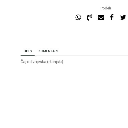
Podeli
OPIS
KOMENTARI
Čaj od vrijeska (rtanjski).
Ime/Nadimak
Ema
Poruka