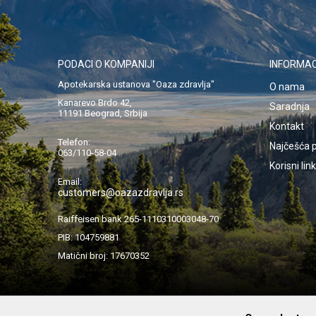
PODACI O KOMPANIJI
INFORMAC
Apotekarska ustanova "Oaza zdravlja"
O nama
Kanarevo Brdo 42,
Saradnja
11191 Beograd, Srbija
Kontakt
Telefon:
Najčešća p
063/110-58-04
Korisni lin
Email:
customers@oazazdravlja.rs
Raiffeisen bank 265-1110310003048-70
PIB: 104759881
Matični broj: 17670352