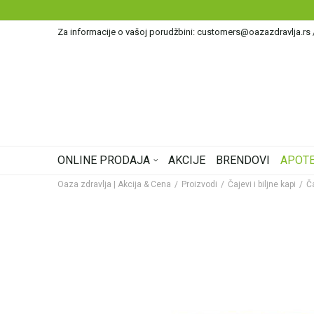
Za informacije o vašoj porudžbini: customers@oazazdravlja.rs
ONLINE PRODAJA
AKCIJE
BRENDOVI
APOTE
Oaza zdravlja | Akcija & Cena
Proizvodi
Čajevi i biljne kapi
Č