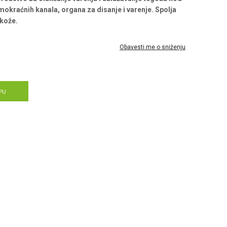
mokraćnih kanala, organa za disanje i varenje. Spolja
okože.
Obavesti me o sniženju
PU