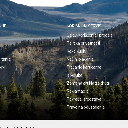
IJE
KORISNIČKI SERVIS
Uslovi korišćenja i prodaje
Politika privatnosti
Kako kupiti
itanja
Načini plaćanja
kovi
Plaćanje karticama
Isporuka
Zamena artikla za drugi
Reklamacije
Povraćaj sredstava
Pravo na odustajanje