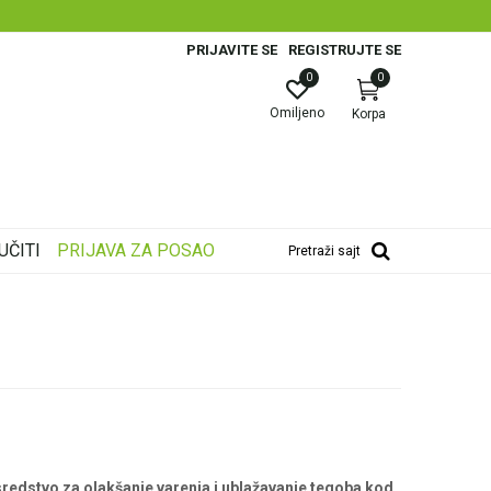
PRIJAVITE SE
REGISTRUJTE SE
0
0
Omiljeno
Korpa
UČITI
PRIJAVA ZA POSAO
Pretraži sajt
sredstvo za olakšanje varenja i ublažavanje tegoba kod