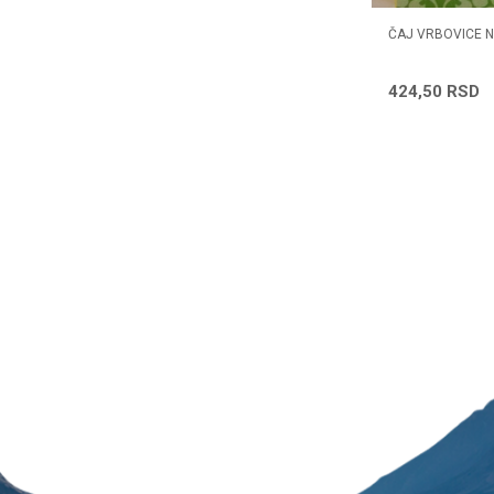
SICA
ČAJ NANA 50G
ČAJ VRBOVICE 
357,12
RSD
424,50
RSD