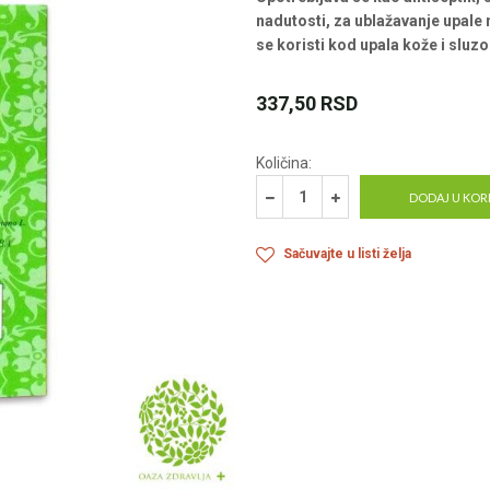
nadutosti, za ublažavanje upale 
se koristi kod upala kože i sluz
337,50
RSD
Količina:
DODAJ U KOR
Sačuvajte u listi želja