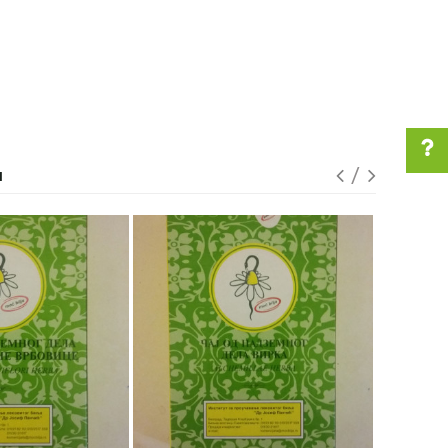
I
Pomoć pri kupovini
Za više informacija u
vezi online porudžbine
pišite nam:
customers@oazazdravlja.rs
ili pozovite:
+381631105804