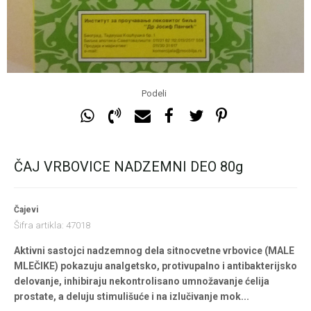
Podeli
ČAJ VRBOVICE NADZEMNI DEO 80g
Čajevi
Šifra artikla:
47018
Aktivni sastojci nadzemnog dela sitnocvetne vrbovice (MALE
MLEČIKE) pokazuju analgetsko, protivupalno i antibakterijsko
delovanje, inhibiraju nekontrolisano umnožavanje ćelija
prostate, a deluju stimulišuće i na izlučivanje mok
...