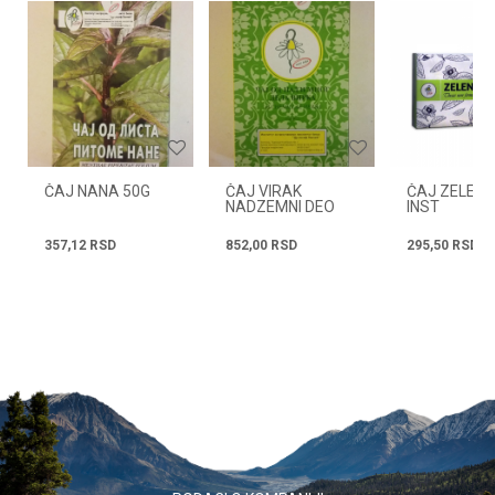
Email
Radno vreme
Svakog radnog dana od
08h do 16h
Poruka
ČAJ NANA 50G
ČAJ VIRAK
ČAJ ZELENI 
NADZEMNI DEO
INST
80G
357,12
RSD
852,00
RSD
295,50
RSD
POŠALJI