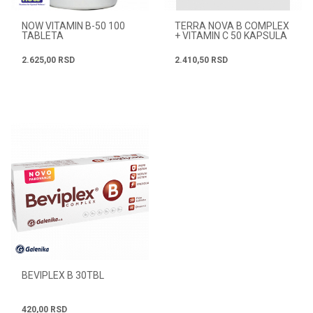
NOW VITAMIN B-50 100
TERRA NOVA B COMPLEX
TABLETA
+ VITAMIN C 50 KAPSULA
2.625,00
RSD
2.410,50
RSD
BEVIPLEX B 30TBL
420,00
RSD