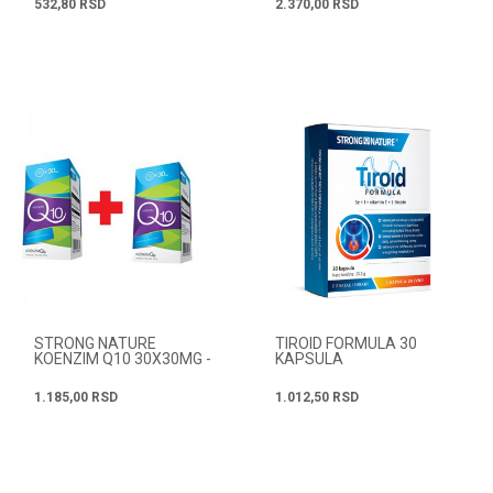
532,80
RSD
2.370,00
RSD
STRONG NATURE
TIROID FORMULA 30
KOENZIM Q10 30X30MG -
KAPSULA
AKCIJA 1+1
1.185,00
RSD
1.012,50
RSD