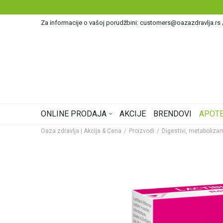
Za informacije o vašoj porudžbini: customers@oazazdravlja.rs
ONLINE PRODAJA
AKCIJE
BRENDOVI
APOTE
Oaza zdravlja | Akcija & Cena
Proizvodi
Digestivi, metaboliza