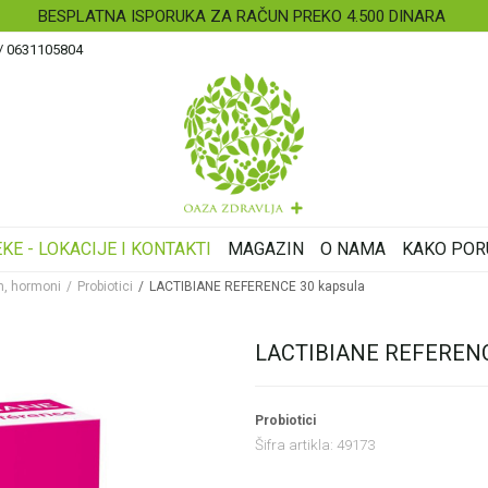
BESPLATNA ISPORUKA ZA RAČUN PREKO 4.500 DINARA
 / 0631105804
KE - LOKACIJE I KONTAKTI
MAGAZIN
O NAMA
KAKO POR
m, hormoni
Probiotici
LACTIBIANE REFERENCE 30 kapsula
LACTIBIANE REFERENCE
Probiotici
Šifra artikla:
49173