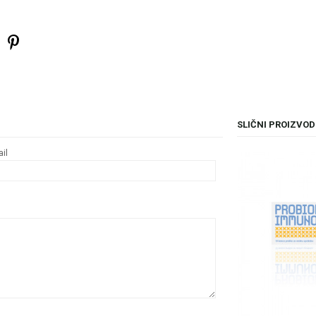
SLIČNI PROIZVOD
il
15
%