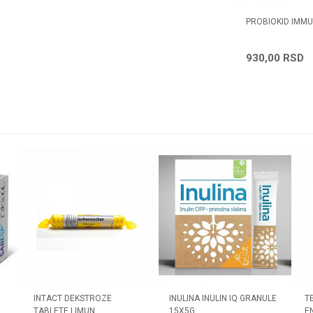
 A20
PROLIFE SUSPENZIJA 7 KOM.
PROBIOKID IMMU
1.463,56
RSD
930,00
RSD
INTACT DEKSTROZE
INULINA INULIN IQ GRANULE
T
TABLETE LIMUN
15X5G
E