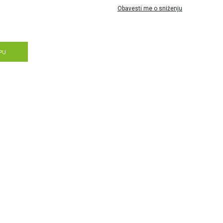
Obavesti me o sniženju
PU