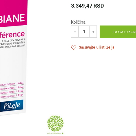
3.349,47
RSD
Količina:
DODAJ U KOR
Sačuvajte u listi želja