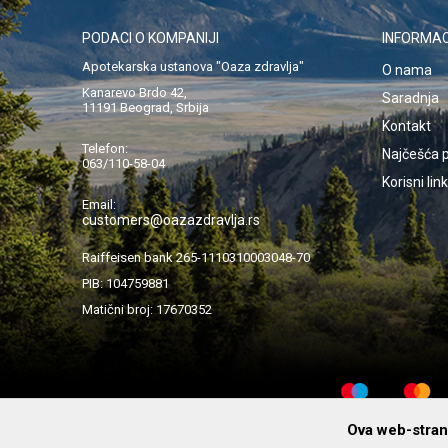
PODACI O KOMPANIJI
INFORMAC
Apotekarska ustanova "Oaza zdravlja"
O nama
Kanarevo Brdo 42,
Saradnja
11191 Beograd, Srbija
Kontakt
Telefon:
Najčešća p
063/110-58-04
Korisni lin
Email:
customers@oazazdravlja.rs
Raiffeisen bank 265-1110310003048-70
PIB: 104759881
Matični broj: 17670352
Ova web-strani
© 2019 Apotekarska ustanova „Oaza Zdravlja“ Beograd. Pre upot
lekarom ili farmaceutom. Fotografije proizvoda su informativnog kar