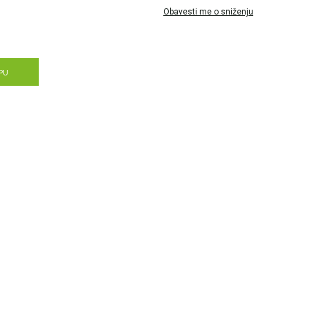
Obavesti me o sniženju
PU