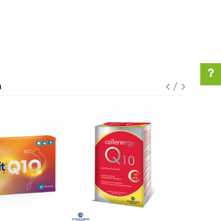
I
Pomoć pri kupovini
Za više informacija u
vezi online porudžbine
pišite nam:
customers@oazazdravlja.rs
ili pozovite:
+381631105804