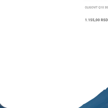
PSULA
CO Q10 100 MG X 30 KAPSULA
OLIGOVIT Q10 3
1.267,20
RSD
1.155,00
RSD