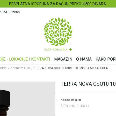
BESPLATNA ISPORUKA ZA RAČUN PREKO 4.500 DINARA
 / 0631105804
KE - LOKACIJE I KONTAKTI
MAGAZIN
O NAMA
KAKO POR
nitet
Koenzim Q10
TERRA NOVA CoQ10 100MG KOMPLEX 50 KAPSULA
TERRA NOVA CoQ10 1
Koenzim Q10
Šifra artikla:
48714