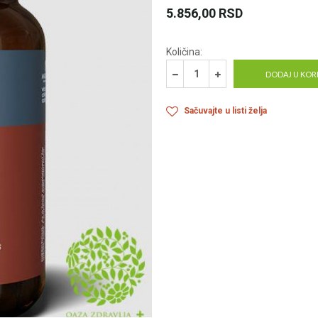
5.856,00
RSD
Količina:
DODAJ U KOR
Sačuvajte u listi želja