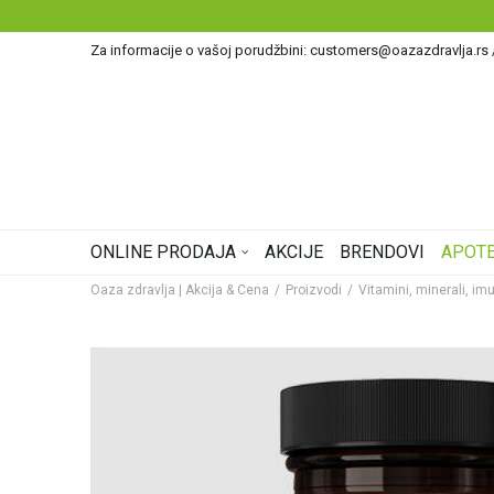
Za informacije o vašoj porudžbini: customers@oazazdravlja.rs
ONLINE PRODAJA
AKCIJE
BRENDOVI
APOTE
Oaza zdravlja | Akcija & Cena
Proizvodi
Vitamini, minerali, imu