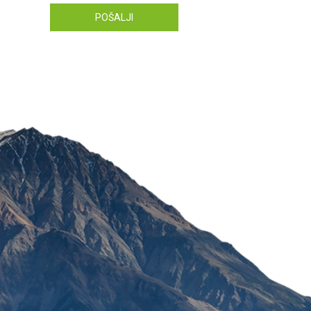
POŠALJI
CO Q10 30 MG X 30 KA
698,40
RSD