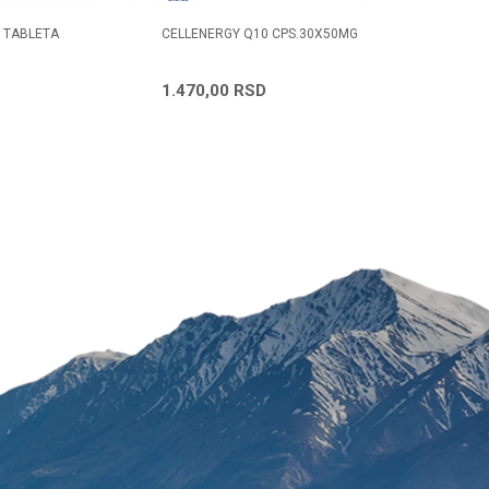
0 TABLETA
CELLENERGY Q10 CPS.30X50MG
CO Q10 2
Radno vreme
Svakog radnog dana od
1.470,00
RSD
2.325,
08h do 16h