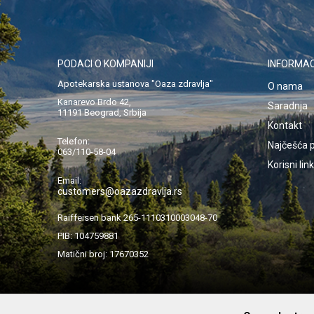
PODACI O KOMPANIJI
INFORMAC
Apotekarska ustanova "Oaza zdravlja"
O nama
Kanarevo Brdo 42,
Saradnja
11191 Beograd, Srbija
Kontakt
Telefon:
Najčešća p
063/110-58-04
Korisni lin
Email:
customers@oazazdravlja.rs
Raiffeisen bank 265-1110310003048-70
PIB: 104759881
Matični broj: 17670352