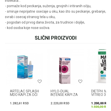
insekata...
pišite nam:
- pomaže kod peckanja, suženja, gnojnih i iritiranih očiju,
customers@oazazdrav
- smiruje neprijatne osećaje u oku, kao što su peckanje, grebanje,
lja.rs
svrab i osecaj stranog tela u oku,
ili pozovite:
+381631105804
- pogodan od prvog dana života, za trudnice i dojilje,
- kod osoba koje nose sočiva.
SLIČNI PROIZVODI
Ime/Nadimak
Radno vreme
Svakog radnog dana od
08h do 16h
Email
Poruka
ARTELAC SPLASH
HYLO-DUAL
DIETPH. MA
MDO KAPI ZA OČI
INTENSE KAPI ZA
VITREO 30T
10ML
OČI 10ML
1.200,00
RSD
1.282,61
RSD
2.220,00
RSD
1.500,00
RSD