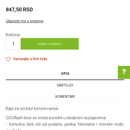
847,50
RSD
Obavesti me o sniženju
Količina:
DODAJ U KORPU
Sačuvajte u listi želja
OPIS
SASTOJCI
Pomoć pri kupovini
KOMENTARI
Kapi za oči bez konzervansa.
OCUflash blue se može koristiti u sledećim slučajevima:
Za više informacija u
- trenutno čisti oči od prašine, peska, hlorisane i morske vode,
vezi online porudžbine