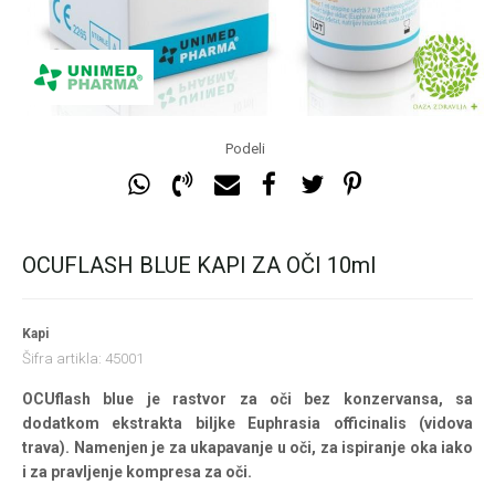
Podeli
OCUFLASH BLUE KAPI ZA OČI 10ml
Kapi
Šifra artikla:
45001
OCUflash blue je rastvor za oči bez konzervansa, sa
dodatkom ekstrakta biljke Euphrasia officinalis (vidova
trava). Namenjen je za ukapavanje u oči, za ispiranje oka iako
i za pravljenje kompresa za oči.