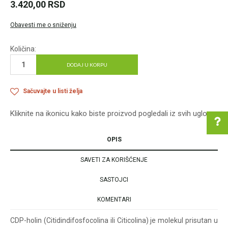
3.420,00
RSD
Obavesti me o sniženju
Količina:
DODAJ U KORPU
Sačuvajte u listi želja
Kliknite na ikonicu kako biste proizvod pogledali iz svih uglova
OPIS
SAVETI ZA KORIŠĆENJE
Pomoć pri kupovini
SASTOJCI
KOMENTARI
Za više informacija u
vezi online porudžbine
CDP-holin (Citidindifosfocolina ili Citicolina) je molekul prisutan u