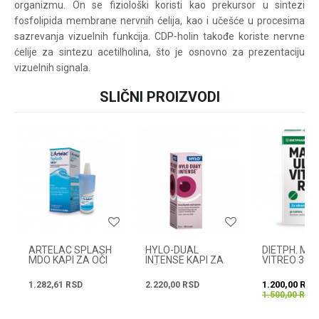
organizmu. On se fiziološki koristi kao prekursor u sintezi
pišite nam:
customers@oazazdrav
fosfolipida membrane nervnih ćelija, kao i učešće u procesima
lja.rs
sazrevanja vizuelnih funkcija. CDP-holin takođe koriste nervne
ili pozovite:
ćelije za sintezu acetilholina, što je osnovno za prezentaciju
+381631105804
vizuelnih signala.
SLIČNI PROIZVODI
Ime/Nadimak
Radno vreme
Svakog radnog dana od
08h do 16h
Email
Poruka
ARTELAC SPLASH
HYLO-DUAL
DIETPH. MA
MDO KAPI ZA OČI
INTENSE KAPI ZA
VITREO 30T
10ML
OČI 10ML
1.200,00
RSD
1.282,61
RSD
2.220,00
RSD
1.500,00
RSD