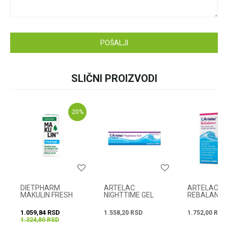
pišite nam:
customers@oazazdrav
lja.rs
ili pozovite:
+381631105804
POŠALJI
SLIČNI PROIZVODI
Radno vreme
Svakog radnog dana od
08h do 16h
20
%
DIETPHARM
ARTELAC
ARTELAC
MAKULIN FRESH
NIGHTTIME GEL
REBALANCE
KAPI 10 ML
10G
1.059,84
RSD
1.558,20
RSD
1.752,00
RSD
1.324,80
RSD