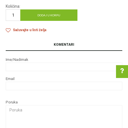
Količina:
DODAJ U KORPU
Sačuvajte u listi želja
KOMENTARI
Ime/Nadimak
Email
Pomoć pri kupovini
Poruka
Za više informacija u
vezi online porudžbine