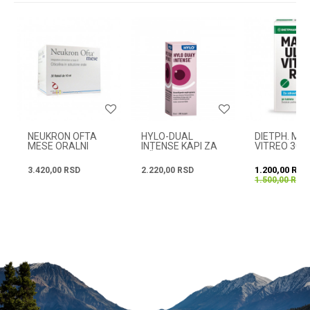
Email
Radno vreme
Svakog radnog dana od
08h do 16h
Poruka
NEUKRON OFTA
HYLO-DUAL
DIETPH. MA
MESE ORALNI
INTENSE KAPI ZA
VITREO 30T
RASTVOR 30 X
OČI 10ML
10ML
1.200,00
RSD
3.420,00
RSD
2.220,00
RSD
1.500,00
RSD
POŠALJI