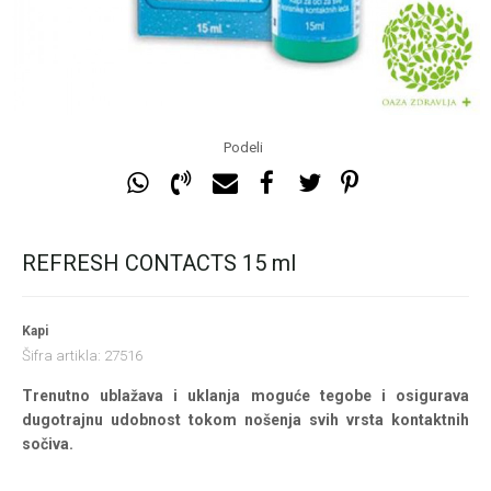
Podeli
REFRESH CONTACTS 15 ml
Kapi
Šifra artikla:
27516
Trenutno ublažava i uklanja moguće tegobe i osigurava
dugotrajnu udobnost tokom nošenja svih vrsta kontaktnih
sočiva.