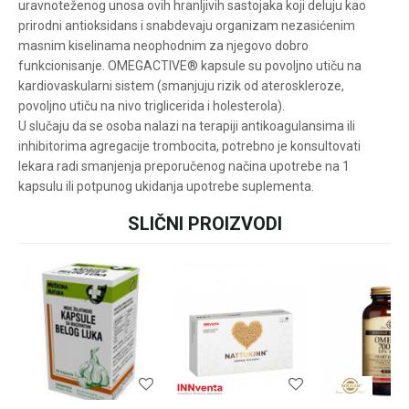
uravnoteženog unosa ovih hranljivih sastojaka koji deluju kao
Za više informacija u
prirodni antioksidans i snabdevaju organizam nezasićenim
vezi online porudžbine
masnim kiselinama neophodnim za njegovo dobro
pišite nam:
funkcionisanje. OMEGACTIVE® kapsule su povoljno utiču na
customers@oazazdrav
kardiovaskularni sistem (smanjuju rizik od ateroskleroze,
lja.rs
ili pozovite:
povoljno utiču na nivo triglicerida i holesterola).
+381631105804
U slučaju da se osoba nalazi na terapiji antikoagulansima ili
inhibitorima agregacije trombocita, potrebno je konsultovati
lekara radi smanjenja preporučenog načina upotrebe na 1
kapsulu ili potpunog ukidanja upotrebe suplementa.
Radno vreme
Svakog radnog dana od
SLIČNI PROIZVODI
08h do 16h
Ime/Nadimak
Email
Poruka