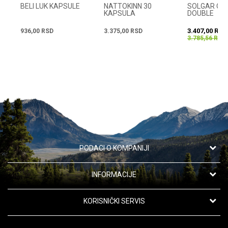
BELI LUK KAPSULE
NATTOKINN 30
SOLGAR OM
KAPSULA
DOUBLE
STRENGHT 
KAPSULA
3.407,00
RSD
936,00
RSD
3.375,00
RSD
3.785,56
RSD
POŠALJI
PODACI O KOMPANIJI
Apotekarska ustanova "Oaza zdravlja"
INFORMACIJE
Kanarevo Brdo 42,
11191 Beograd, Srbija
O nama
KORISNIČKI SERVIS
Saradnja
Telefon:
Uslovi korišćenja i prodaje
063/110-58-04