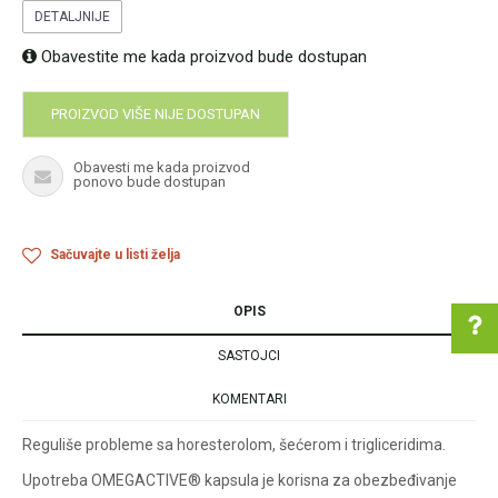
DETALJNIJE
Obavestite me kada proizvod bude dostupan
PROIZVOD VIŠE NIJE DOSTUPAN
Obavesti me kada proizvod
ponovo bude dostupan
Sačuvajte u listi želja
OPIS
SASTOJCI
KOMENTARI
Pomoć pri kupovini
Reguliše probleme sa horesterolom, šećerom i trigliceridima.
Upotreba OMEGACTIVE® kapsula je korisna za obezbeđivanje