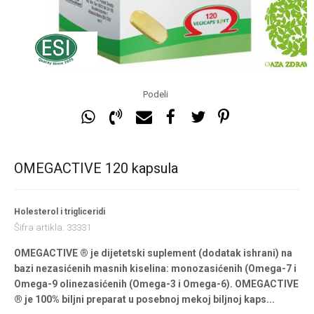
Podeli
OMEGACTIVE 120 kapsula
Holesterol i trigliceridi
Šifra artikla:
33331
OMEGACTIVE ® je dijetetski suplement (dodatak ishrani) na
bazi nezasićenih masnih kiselina: monozasićenih (Omega-7 i
Omega-9 olinezasićenih (Omega-3 i Omega-6). OMEGACTIVE
® je 100% biljni preparat u posebnoj mekoj biljnoj kaps
...