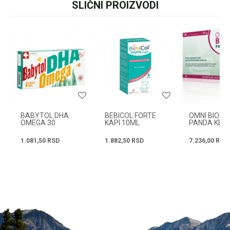
SLIČNI PROIZVODI
+381631105804
Ime/Nadimak
Email
Radno vreme
Svakog radnog dana od
08h do 16h
Poruka
BABYTOL DHA
BEBICOL FORTE
OMNI BIOTIC
OMEGA 30
KAPI 10ML
PANDA KESI
KAPSULA
30X3GR
1.081,50
RSD
1.882,50
RSD
7.236,00
RSD
POŠALJI