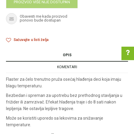
PROIZVOD VIŠE NIJE DOSTUPAN
Obavesti me kada proizvod
ponovo bude dostupan
Sačuvajte u listi želja
OPIS
KOMENTARI
Pomoć pri kupovini
Flaster za čelo trenutno pruža osećaj hlađenja deci koja imaju
blagu temperaturu.
Bezbedan i spreman za upotrebu bez prethodnog stavljanja u
frižider ili zamrzivač. Efekat hlađenja traje i do 8 sati nakon
Za više informacija u
vezi online porudžbine
lepljenja. Ne ostavlja lepljive tragove.
Može se koristiti uporedo sa lekovima za snižavanje
pišite nam:
customers@oazazdrav
temperature.
lja.rs
ili pozovite: