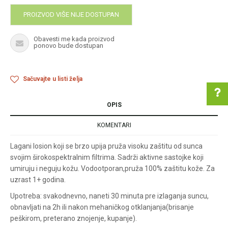
PROIZVOD VIŠE NIJE DOSTUPAN
Obavesti me kada proizvod
ponovo bude dostupan
Sačuvajte u listi želja
OPIS
KOMENTARI
Pomoć pri kupovini
Lagani losion koji se brzo upija pruža visoku zaštitu od sunca
svojim širokospektralnim filtrima. Sadrži aktivne sastojke koji
umiruju i neguju kožu. Vodootporan,pruža 100% zaštitu kože. Za
Za više informacija u
uzrast 1+ godina.
vezi online porudžbine
Upotreba: svakodnevno, naneti 30 minuta pre izlaganja suncu,
pišite nam:
obnavljati na 2h ili nakon mehaničkog otklanjanja(brisanje
customers@oazazdrav
peškirom, preterano znojenje, kupanje).
lja.rs