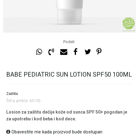
Podeli
BABE PEDIATRIC SUN LOTION SPF50 100ML
Zaštita
Šifra artikla:
65135
Losion za zaštitu dečije kože od sunca SPF 50+ pogodan je
za upotrebu i kod beba i kod dece.
Obavestite me kada proizvod bude dostupan