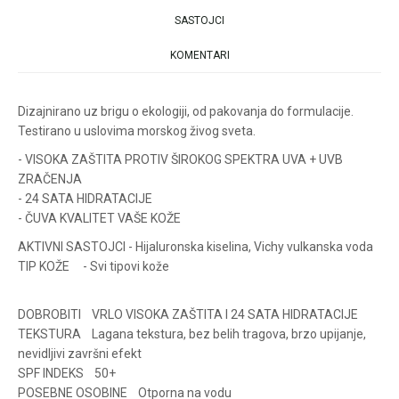
SASTOJCI
Pomoć pri kupovini
KOMENTARI
Dizajnirano uz brigu o ekologiji, od pakovanja do formulacije.
Za više informacija u
Testirano u uslovima morskog živog sveta.
vezi online porudžbine
- VISOKA ZAŠTITA PROTIV ŠIROKOG SPEKTRA UVA + UVB
pišite nam:
customers@oazazdrav
ZRAČENJA
lja.rs
- 24 SATA HIDRATACIJE
ili pozovite:
- ČUVA KVALITET VAŠE KOŽE
+381631105804
AKTIVNI SASTOJCI - Hijaluronska kiselina, Vichy vulkanska voda
TIP KOŽE - Svi tipovi kože
Radno vreme
Svakog radnog dana od
DOBROBITI VRLO VISOKA ZAŠTITA I 24 SATA HIDRATACIJE
08h do 16h
TEKSTURA Lagana tekstura, bez belih tragova, brzo upijanje,
nevidljivi završni efekt
SPF INDEKS 50+
POSEBNE OSOBINE Otporna na vodu