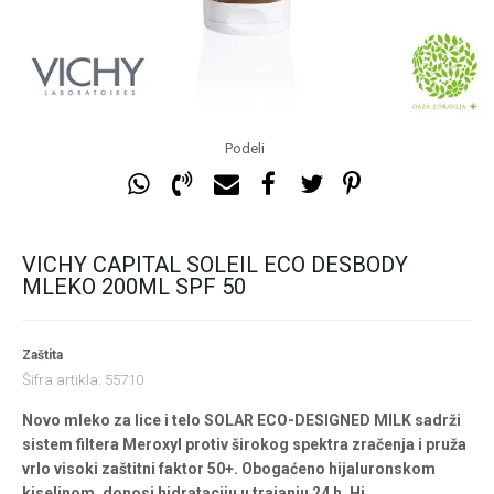
Podeli
VICHY CAPITAL SOLEIL ECO DESBODY
MLEKO 200ML SPF 50
Zaštita
Šifra artikla:
55710
Novo mleko za lice i telo SOLAR ECO-DESIGNED MILK sadrži
sistem filtera Meroxyl protiv širokog spektra zračenja i pruža
vrlo visoki zaštitni faktor 50+. Obogaćeno hijaluronskom
kiselinom, donosi hidrataciju u trajanju 24 h. Hi
...