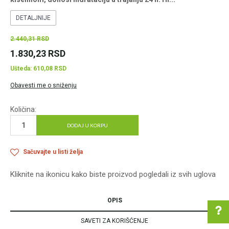
DETALJNIJE
2.440,31
RSD
1.830,23
RSD
Ušteda:
610,08
RSD
Obavesti me o sniženju
Količina:
DODAJ U KORPU
Sačuvajte u listi želja
Kliknite na ikonicu kako biste proizvod pogledali iz svih uglova
OPIS
SAVETI ZA KORIŠĆENJE