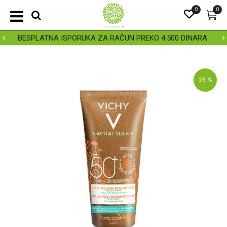
0
0
BESPLATNA ISPORUKA ZA RAČUN PREKO 4.500 DINARA
25
%